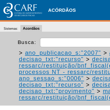
ACÓRDÃOS
Acordãos
Sistemas:
Busca:
>
ano_publicacao_s:"2007"
>
decisao_txt:"recurso"
>
decis
ressarc/restituição/bnf_fiscal(
processos NT - ressarc/restitu
ano_sessao_s:"0006"
>
decis
decisao_txt:"recurso"
>
decis
decisao_txt:"provimento"
>
ma
ressarc/restituição/bnf_fiscal(