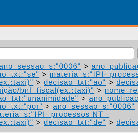
ano_sessao_s:"0006"
>
ano_publica
ao_txt:"se"
>
materia_s:"IPI- proces
ex.:taxi)"
>
decisao_txt:"ao"
>
decis
ição/bnf_fiscal(ex.:taxi)"
>
nome_rel
ao_txt:"unanimidade"
>
ano_publica
ao_txt:"por"
>
ano_sessao_s:"0006"
teria_s:"IPI- processos NT -
ex.:taxi)"
>
decisao_txt:"de"
>
decis