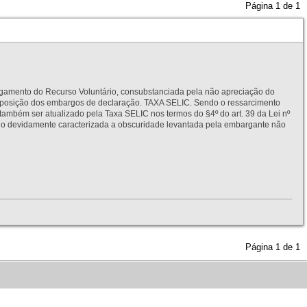
Página
1
de
1
to do Recurso Voluntário, consubstanciada pela não apreciação do
interposição dos embargos de declaração. TAXA SELIC. Sendo o ressarcimento
também ser atualizado pela Taxa SELIC nos termos do §4º do art. 39 da Lei nº
idamente caracterizada a obscuridade levantada pela embargante não
Página
1
de
1