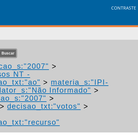
CONTRASTE
cao_s:"2007"
>
sos NT -
ao_txt:"ao"
>
materia_s:"IPI-
ator_s:"Não Informado"
>
cao_s:"2007"
>
>
decisao_txt:"votos"
>
ao_txt:"recurso"