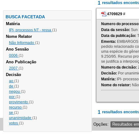
1
resultados encont
4709829
#
BUSCA FACETADA
Matéria
Numero do processo
Data da sessão:
Sun 
IPI- processos NT - ressa
(1)
Data da publicação:
T
Nome Relator
Ementa:
EMBARGOS DE
Não Informado
(1)
pedido relacionado co
Ano Sessão
uma espécie do gênero
0006
(1)
9.250/95. Recurso p
se justifica a interp
Ano Publicação
Numero da decisão:
2
2007
(1)
Decisão:
Por unanimid
Decisão
Matéria:
IPI- processos
ao
(1)
Nome do relator:
Não 
de
(1)
negou
(1)
por
(1)
provimento
(1)
recurso
(1)
1
resultados encontr
se
(1)
unanimidade
(1)
votos
(1)
Opções:
Resultados e