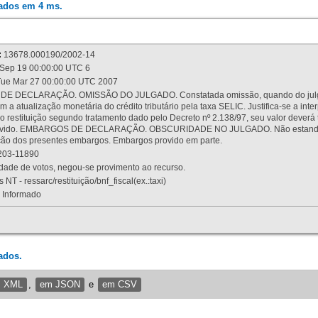
rados em 4 ms.
:
13678.000190/2002-14
Sep 19 00:00:00 UTC 6
ue Mar 27 00:00:00 UTC 2007
 DECLARAÇÃO. OMISSÃO DO JULGADO. Constatada omissão, quando do julgamen
m a atualização monetária do crédito tributário pela taxa SELIC. Justifica-se a 
 restituição segundo tratamento dado pelo Decreto nº 2.138/97, seu valor deverá 
rovido. EMBARGOS DE DECLARAÇÃO. OBSCURIDADE NO JULGADO. Não estando dev
osição dos presentes embargos. Embargos provido em parte.
03-11890
ade de votos, negou-se provimento ao recurso.
 NT - ressarc/restituição/bnf_fiscal(ex.:taxi)
Informado
ados.
m XML
,
em JSON
e
em CSV