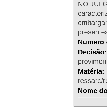
NO JULG
caracteri
embargant
presente
Numero 
Decisão:
proviment
Matéria:
ressarc/re
Nome do 