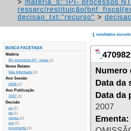
>
materia_s:"IPI- processos NT
ressarc/restituição/bnf_fiscal(ex
decisao_txt:"recurso"
>
decisao
1
resultados encont
BUSCA FACETADA
470982
Matéria
IPI- processos NT - ressa
(1)
Nome Relator
Numero 
Não Informado
(1)
Ano Sessão
Data da 
0006
(1)
Ano Publicação
Data da 
2007
(1)
Decisão
2007
ao
(1)
de
(1)
Ementa:
negou
(1)
por
(1)
OMISSÃO
provimento
(1)