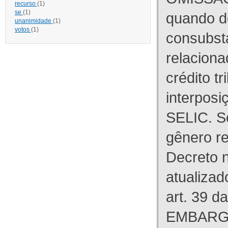
recurso
(1)
se
(1)
quando d
unanimidade
(1)
votos
(1)
consubst
relaciona
crédito tr
interpos
SELIC. S
gênero re
Decreto n
atualizad
art. 39 d
EMBARG