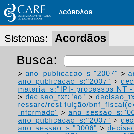
ACÓRDÃOS
Acordãos
Sistemas:
Busca:
>
ano_publicacao_s:"2007"
>
a
ano_publicacao_s:"2007"
>
dec
materia_s:"IPI- processos NT - r
>
decisao_txt:"ao"
>
decisao_tx
ressarc/restituição/bnf_fiscal(ex
Informado"
>
ano_sessao_s:"0
ano_publicacao_s:"2007"
>
dec
ano_sessao_s:"0006"
>
decisao