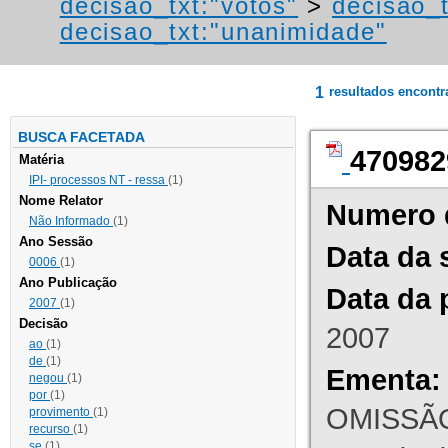
decisao_txt:"votos"
>
decisao_t
decisao_txt:"unanimidade"
1
resultados encont
BUSCA FACETADA
470982
Matéria
IPI- processos NT - ressa
(1)
Nome Relator
Numero 
Não Informado
(1)
Ano Sessão
Data da 
0006
(1)
Ano Publicação
Data da 
2007
(1)
Decisão
2007
ao
(1)
de
(1)
Ementa:
negou
(1)
por
(1)
OMISSÃO
provimento
(1)
recurso
(1)
se
(1)