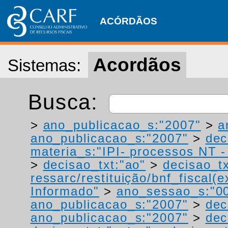
ACÓRDÃOS
Acordãos
Sistemas:
Busca:
>
ano_publicacao_s:"2007"
>
a
ano_publicacao_s:"2007"
>
dec
materia_s:"IPI- processos NT - r
>
decisao_txt:"ao"
>
decisao_tx
ressarc/restituição/bnf_fiscal(ex
Informado"
>
ano_sessao_s:"0
ano_publicacao_s:"2007"
>
dec
ano_publicacao_s:"2007"
>
dec