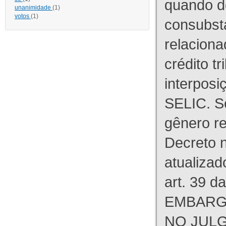
quando d
unanimidade
(1)
votos
(1)
consubst
relaciona
crédito tr
interpos
SELIC. S
gênero re
Decreto n
atualizad
art. 39 d
EMBARG
NO JULG