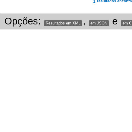
1
resultados encontr
Opções:
,
e
Resultados em XML
em JSON
em 