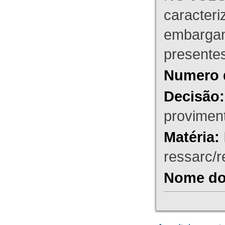
caracteri
embargant
presente
Numero 
Decisão:
proviment
Matéria:
ressarc/re
Nome do 