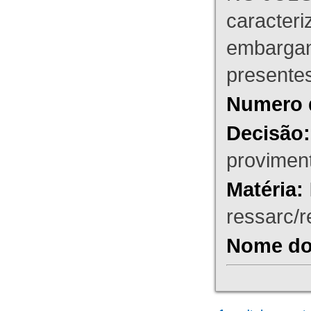
caracteri
embargant
presente
Numero 
Decisão:
proviment
Matéria:
ressarc/re
Nome do 