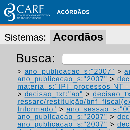
ACÓRDÃOS
Acordãos
Sistemas:
Busca:
>
ano_publicacao_s:"2007"
>
a
ano_publicacao_s:"2007"
>
dec
materia_s:"IPI- processos NT - r
>
decisao_txt:"ao"
>
decisao_tx
ressarc/restituição/bnf_fiscal(ex
Informado"
>
ano_sessao_s:"0
ano_publicacao_s:"2007"
>
dec
ano_publicacao_s:"2007"
>
dec