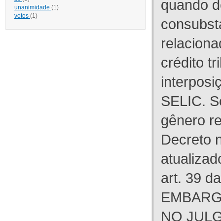
quando d
unanimidade
(1)
votos
(1)
consubst
relaciona
crédito tr
interpos
SELIC. S
gênero re
Decreto n
atualizad
art. 39 d
EMBARG
NO JULG