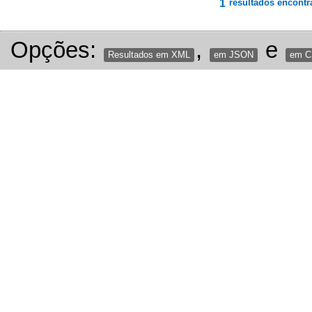
1
resultados encontr
Opções:
,
e
Resultados em XML
em JSON
em 