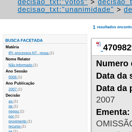
decisao_txt:"votos"
>
decisao_t
decisao_txt:"unanimidade"
>
de
1
resultados encont
BUSCA FACETADA
470982
Matéria
IPI- processos NT - ressa
(1)
Nome Relator
Numero 
Não Informado
(1)
Ano Sessão
Data da 
0006
(1)
Ano Publicação
Data da 
2007
(1)
Decisão
2007
ao
(1)
de
(1)
Ementa:
negou
(1)
por
(1)
OMISSÃO
provimento
(1)
recurso
(1)
se
(1)