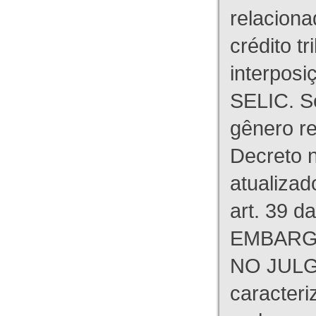
relaciona
crédito tr
interpos
SELIC. S
gênero re
Decreto n
atualizad
art. 39 d
EMBARG
NO JULG
caracteri