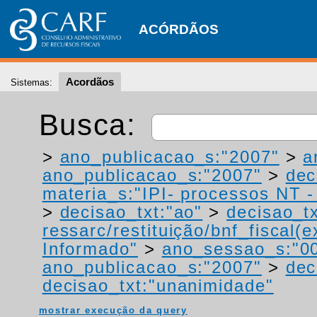
ACÓRDÃOS
Acordãos
Sistemas:
Busca:
>
ano_publicacao_s:"2007"
>
a
ano_publicacao_s:"2007"
>
dec
materia_s:"IPI- processos NT - r
>
decisao_txt:"ao"
>
decisao_tx
ressarc/restituição/bnf_fiscal(ex
Informado"
>
ano_sessao_s:"0
ano_publicacao_s:"2007"
>
dec
decisao_txt:"unanimidade"
mostrar execução da query