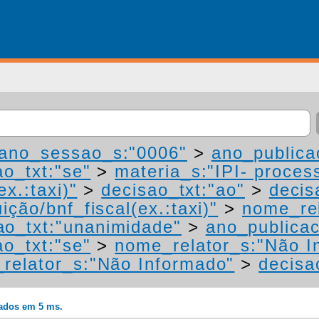
ano_sessao_s:"0006"
>
ano_publica
ao_txt:"se"
>
materia_s:"IPI- proces
ex.:taxi)"
>
decisao_txt:"ao"
>
decis
ição/bnf_fiscal(ex.:taxi)"
>
nome_rel
ao_txt:"unanimidade"
>
ano_publica
ao_txt:"se"
>
nome_relator_s:"Não I
relator_s:"Não Informado"
>
decisa
rados em 5 ms.