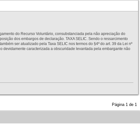
to do Recurso Voluntário, consubstanciada pela não apreciação do
interposição dos embargos de declaração. TAXA SELIC. Sendo o ressarcimento
também ser atualizado pela Taxa SELIC nos termos do §4º do art. 39 da Lei nº
idamente caracterizada a obscuridade levantada pela embargante não
Página
1
de
1