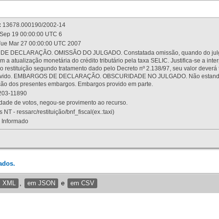
:
13678.000190/2002-14
Sep 19 00:00:00 UTC 6
ue Mar 27 00:00:00 UTC 2007
 DECLARAÇÃO. OMISSÃO DO JULGADO. Constatada omissão, quando do julgamen
m a atualização monetária do crédito tributário pela taxa SELIC. Justifica-se a 
 restituição segundo tratamento dado pelo Decreto nº 2.138/97, seu valor deverá 
rovido. EMBARGOS DE DECLARAÇÃO. OBSCURIDADE NO JULGADO. Não estando dev
osição dos presentes embargos. Embargos provido em parte.
03-11890
ade de votos, negou-se provimento ao recurso.
 NT - ressarc/restituição/bnf_fiscal(ex.:taxi)
Informado
ados.
m XML
,
em JSON
e
em CSV