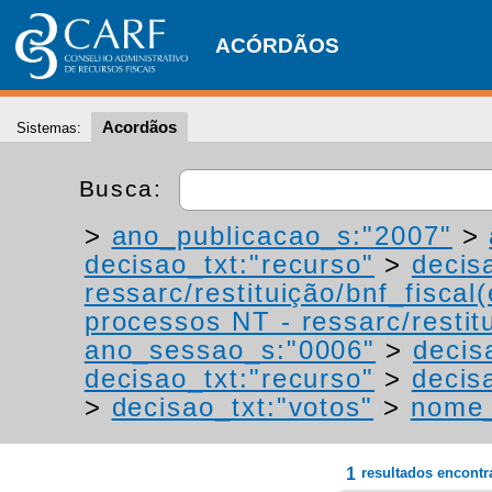
ACÓRDÃOS
Acordãos
Sistemas:
Busca:
>
ano_publicacao_s:"2007"
>
decisao_txt:"recurso"
>
decis
ressarc/restituição/bnf_fiscal(
processos NT - ressarc/restitu
ano_sessao_s:"0006"
>
decis
decisao_txt:"recurso"
>
decis
>
decisao_txt:"votos"
>
nome_
1
resultados encont