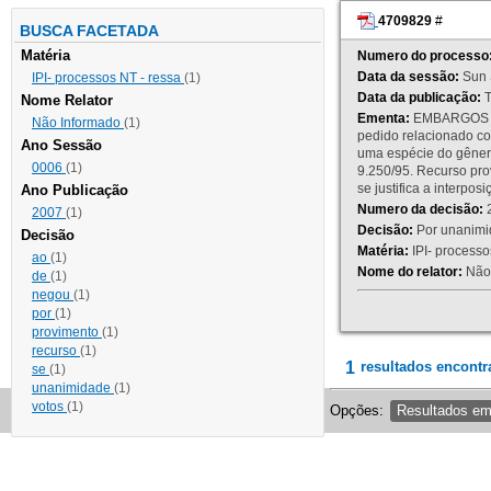
4709829
#
BUSCA FACETADA
Matéria
Numero do processo
Data da sessão:
Sun 
IPI- processos NT - ressa
(1)
Data da publicação:
T
Nome Relator
Ementa:
EMBARGOS DE
Não Informado
(1)
pedido relacionado co
Ano Sessão
uma espécie do gênero
0006
(1)
9.250/95. Recurso p
se justifica a interp
Ano Publicação
Numero da decisão:
2
2007
(1)
Decisão:
Por unanimid
Decisão
Matéria:
IPI- processos
ao
(1)
Nome do relator:
Não 
de
(1)
negou
(1)
por
(1)
provimento
(1)
recurso
(1)
1
resultados encontr
se
(1)
unanimidade
(1)
votos
(1)
Opções:
Resultados e