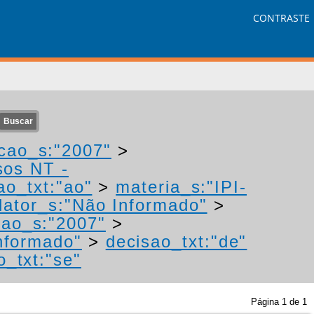
CONTRASTE
cao_s:"2007"
>
sos NT -
ao_txt:"ao"
>
materia_s:"IPI-
ator_s:"Não Informado"
>
cao_s:"2007"
>
nformado"
>
decisao_txt:"de"
o_txt:"se"
Página
1
de
1