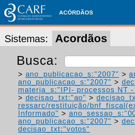
ACÓRDÃOS
Acordãos
Sistemas:
Busca:
>
ano_publicacao_s:"2007"
>
a
ano_publicacao_s:"2007"
>
dec
materia_s:"IPI- processos NT - r
>
decisao_txt:"ao"
>
decisao_tx
ressarc/restituição/bnf_fiscal(ex
Informado"
>
ano_sessao_s:"0
ano_publicacao_s:"2007"
>
dec
decisao_txt:"votos"