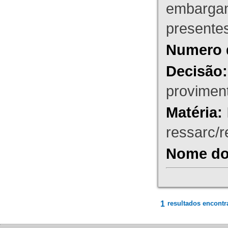
embargant
presente
Numero 
Decisão:
proviment
Matéria:
ressarc/re
Nome do 
1
resultados encontr