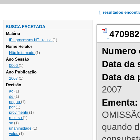
1
resultados encont
BUSCA FACETADA
470982
Matéria
IPI- processos NT - ressa
(1)
Nome Relator
Numero 
Não Informado
(1)
Ano Sessão
Data da 
0006
(1)
Ano Publicação
Data da 
2007
(1)
Decisão
2007
ao
(1)
de
(1)
Ementa:
negou
(1)
por
(1)
OMISSÃO
provimento
(1)
recurso
(1)
se
(1)
quando d
unanimidade
(1)
votos
(1)
consubst