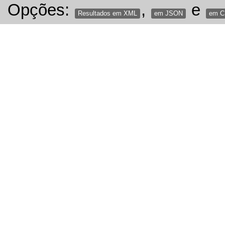
Opções:
,
e
Resultados em XML
em JSON
em 