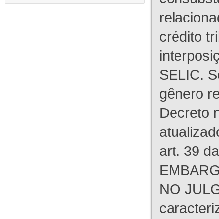
relaciona
crédito tr
interpos
SELIC. S
gênero re
Decreto n
atualizad
art. 39 d
EMBARG
NO JULG
caracteri