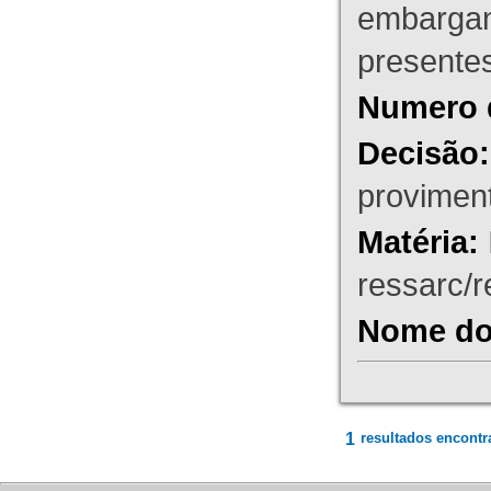
embargant
presente
Numero 
Decisão:
proviment
Matéria:
ressarc/re
Nome do 
1
resultados encontr