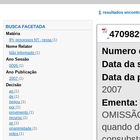
1
resultados encont
BUSCA FACETADA
470982
Matéria
IPI- processos NT - ressa
(1)
Nome Relator
Numero 
Não Informado
(1)
Ano Sessão
Data da 
0006
(1)
Ano Publicação
Data da 
2007
(1)
Decisão
2007
ao
(1)
de
(1)
Ementa:
negou
(1)
por
(1)
OMISSÃO
provimento
(1)
recurso
(1)
se
(1)
quando d
unanimidade
(1)
votos
(1)
consubst