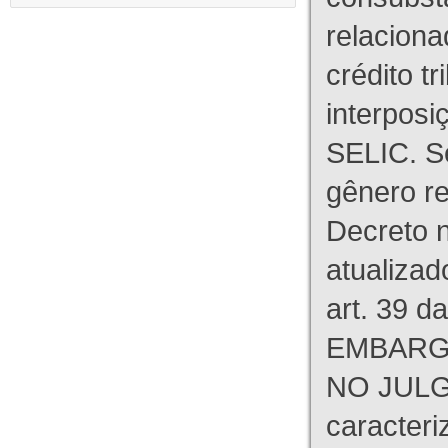
relaciona
crédito tr
interpos
SELIC. S
gênero re
Decreto n
atualizad
art. 39 d
EMBARG
NO JULG
caracteri