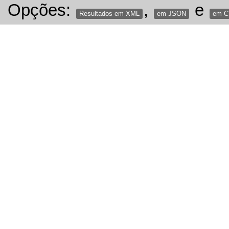
Opções:
,
e
Resultados em XML
em JSON
em 