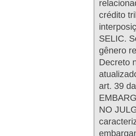
relaciona
crédito tr
interpos
SELIC. S
gênero re
Decreto n
atualizad
art. 39 d
EMBARG
NO JULG
caracteri
embargant