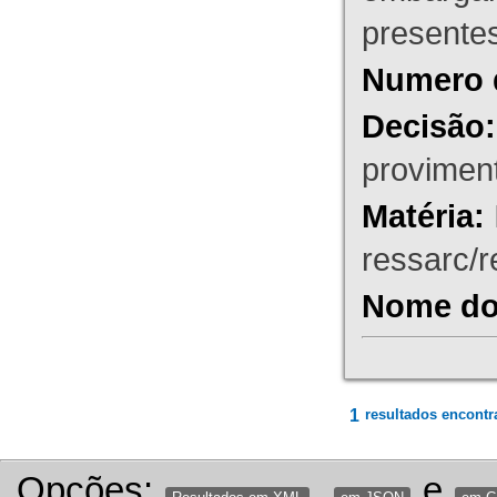
presente
Numero 
Decisão:
proviment
Matéria:
ressarc/re
Nome do 
1
resultados encontr
Opções:
,
e