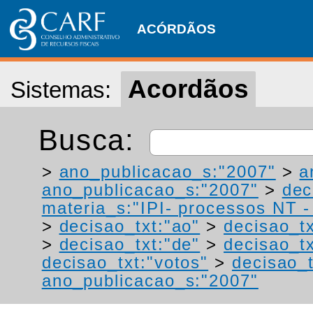
ACÓRDÃOS
Acordãos
Sistemas:
Busca:
>
ano_publicacao_s:"2007"
>
a
ano_publicacao_s:"2007"
>
dec
materia_s:"IPI- processos NT - r
>
decisao_txt:"ao"
>
decisao_tx
>
decisao_txt:"de"
>
decisao_tx
decisao_txt:"votos"
>
decisao_
ano_publicacao_s:"2007"