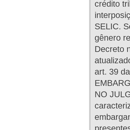
crédito tr
interpos
SELIC. S
gênero re
Decreto n
atualizad
art. 39 d
EMBARG
NO JULG
caracteri
embargant
presente