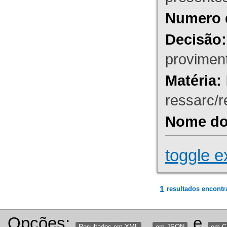
Numero 
Decisão:
proviment
Matéria:
ressarc/re
Nome do 
toggle e
1
resultados encontr
Opções:
,
e
Resultados em XML
em JSON
em 