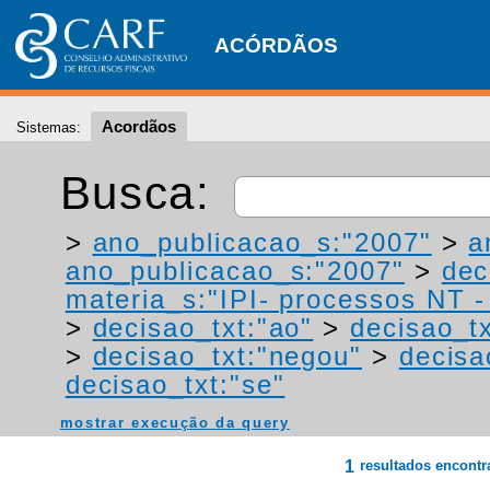
ACÓRDÃOS
Acordãos
Sistemas:
Busca:
>
ano_publicacao_s:"2007"
>
a
ano_publicacao_s:"2007"
>
dec
materia_s:"IPI- processos NT - r
>
decisao_txt:"ao"
>
decisao_tx
>
decisao_txt:"negou"
>
decisa
decisao_txt:"se"
mostrar execução da query
1
resultados encont