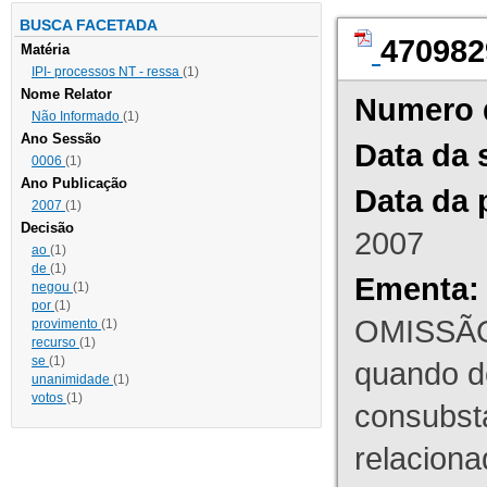
BUSCA FACETADA
470982
Matéria
IPI- processos NT - ressa
(1)
Nome Relator
Numero 
Não Informado
(1)
Ano Sessão
Data da 
0006
(1)
Ano Publicação
Data da 
2007
(1)
Decisão
2007
ao
(1)
de
(1)
Ementa:
negou
(1)
por
(1)
OMISSÃO
provimento
(1)
recurso
(1)
se
(1)
quando d
unanimidade
(1)
votos
(1)
consubst
relaciona