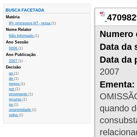
BUSCA FACETADA
470982
Matéria
IPI- processos NT - ressa
(1)
Nome Relator
Numero 
Não Informado
(1)
Ano Sessão
Data da 
0006
(1)
Ano Publicação
Data da 
2007
(1)
Decisão
2007
ao
(1)
de
(1)
Ementa:
negou
(1)
por
(1)
OMISSÃO
provimento
(1)
recurso
(1)
se
(1)
quando d
unanimidade
(1)
votos
(1)
consubst
relaciona