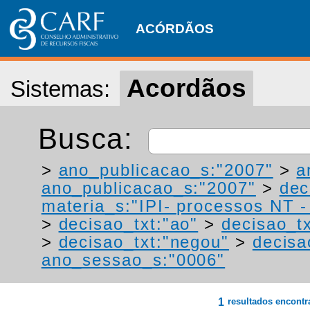
ACÓRDÃOS
Acordãos
Sistemas:
Busca:
>
ano_publicacao_s:"2007"
>
a
ano_publicacao_s:"2007"
>
dec
materia_s:"IPI- processos NT - r
>
decisao_txt:"ao"
>
decisao_tx
>
decisao_txt:"negou"
>
decisa
ano_sessao_s:"0006"
1
resultados encont