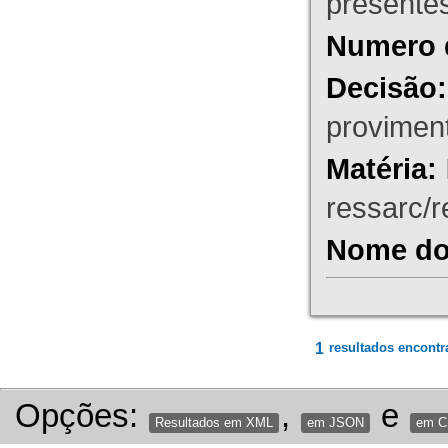
presente
Numero 
Decisão:
proviment
Matéria:
ressarc/re
Nome do 
1
resultados encontr
Opções:
,
e
Resultados em XML
em JSON
em 