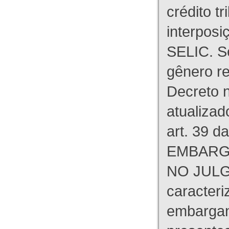
crédito tr
interpos
SELIC. S
gênero re
Decreto n
atualizad
art. 39 d
EMBARG
NO JULG
caracteri
embargant