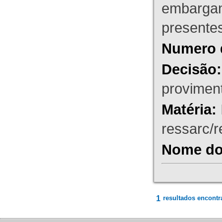
embargant
presente
Numero 
Decisão:
proviment
Matéria:
ressarc/re
Nome do 
1
resultados encontr