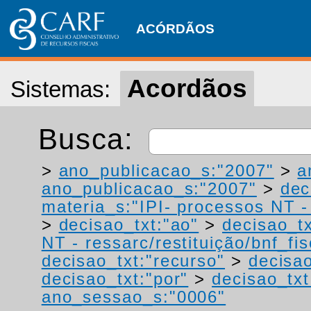
ACÓRDÃOS
Acordãos
Sistemas:
Busca:
>
ano_publicacao_s:"2007"
>
a
ano_publicacao_s:"2007"
>
dec
materia_s:"IPI- processos NT - r
>
decisao_txt:"ao"
>
decisao_tx
NT - ressarc/restituição/bnf_fis
decisao_txt:"recurso"
>
decisao
decisao_txt:"por"
>
decisao_txt
ano_sessao_s:"0006"