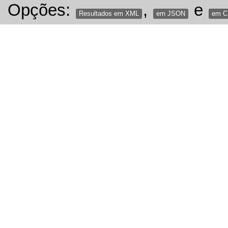
Opções:
,
e
Resultados em XML
em JSON
em 