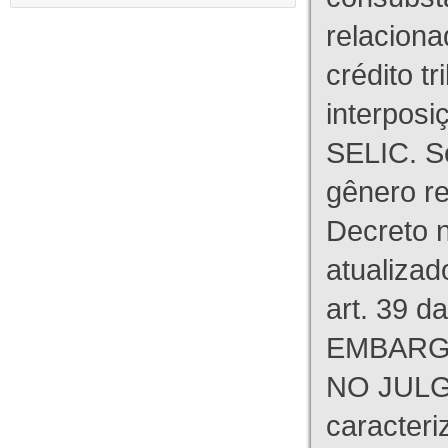
relaciona
crédito tr
interpos
SELIC. S
gênero re
Decreto n
atualizad
art. 39 d
EMBARG
NO JULG
caracteri