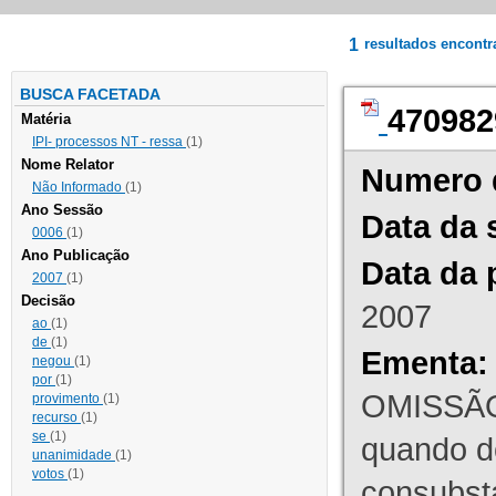
1
resultados encont
BUSCA FACETADA
470982
Matéria
IPI- processos NT - ressa
(1)
Nome Relator
Numero 
Não Informado
(1)
Ano Sessão
Data da 
0006
(1)
Ano Publicação
Data da 
2007
(1)
Decisão
2007
ao
(1)
de
(1)
Ementa:
negou
(1)
por
(1)
OMISSÃO
provimento
(1)
recurso
(1)
se
(1)
quando d
unanimidade
(1)
votos
(1)
consubst