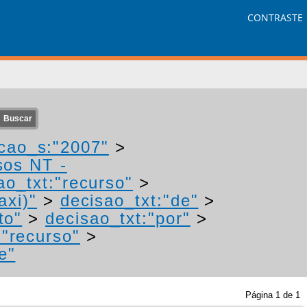
CONTRASTE
cao_s:"2007"
>
sos NT -
ao_txt:"recurso"
>
axi)"
>
decisao_txt:"de"
>
to"
>
decisao_txt:"por"
>
:"recurso"
>
e"
Página
1
de
1