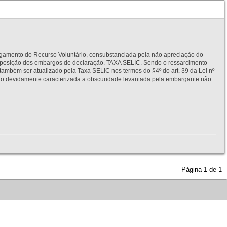
to do Recurso Voluntário, consubstanciada pela não apreciação do
interposição dos embargos de declaração. TAXA SELIC. Sendo o ressarcimento
também ser atualizado pela Taxa SELIC nos termos do §4º do art. 39 da Lei nº
idamente caracterizada a obscuridade levantada pela embargante não
Página
1
de
1