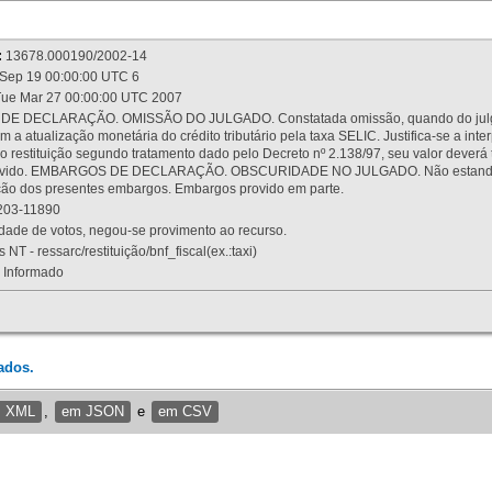
:
13678.000190/2002-14
Sep 19 00:00:00 UTC 6
ue Mar 27 00:00:00 UTC 2007
 DECLARAÇÃO. OMISSÃO DO JULGADO. Constatada omissão, quando do julgamen
m a atualização monetária do crédito tributário pela taxa SELIC. Justifica-se a 
 restituição segundo tratamento dado pelo Decreto nº 2.138/97, seu valor deverá 
rovido. EMBARGOS DE DECLARAÇÃO. OBSCURIDADE NO JULGADO. Não estando dev
osição dos presentes embargos. Embargos provido em parte.
03-11890
ade de votos, negou-se provimento ao recurso.
 NT - ressarc/restituição/bnf_fiscal(ex.:taxi)
Informado
ados.
m XML
,
em JSON
e
em CSV