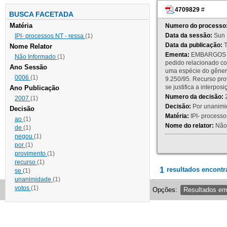
4709829
#
BUSCA FACETADA
Matéria
Numero do processo
Data da sessão:
Sun 
IPI- processos NT - ressa
(1)
Data da publicação:
T
Nome Relator
Ementa:
EMBARGOS DE
Não Informado
(1)
pedido relacionado co
Ano Sessão
uma espécie do gênero
0006
(1)
9.250/95. Recurso p
se justifica a interp
Ano Publicação
Numero da decisão:
2
2007
(1)
Decisão:
Por unanimid
Decisão
Matéria:
IPI- processos
ao
(1)
Nome do relator:
Não 
de
(1)
negou
(1)
por
(1)
provimento
(1)
recurso
(1)
1
resultados encontr
se
(1)
unanimidade
(1)
votos
(1)
Opções:
Resultados e