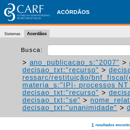
ACÓRDÃOS
Acordãos
Sistemas:
Busca:
>
ano_publicacao_s:"2007"
>
decisao_txt:"recurso"
>
decis
ressarc/restituição/bnf_fiscal(
materia_s:"IPI- processos NT -
decisao_txt:"recurso"
>
decis
decisao_txt:"se"
>
nome_relat
decisao_txt:"unanimidade"
>
1
resultados encont