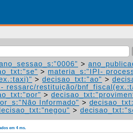
ano_sessao_s:"0006"
>
ano_publica
ao_txt:"se"
>
materia_s:"IPI- proces
ex.:taxi)"
>
decisao_txt:"ao"
>
decis
 ressarc/restituição/bnf_fiscal(ex.:t
ao_txt:"por"
>
decisao_txt:"provimen
or_s:"Não Informado"
>
decisao_txt
decisao_txt:"negou"
>
decisao_txt:"s
rados em 4 ms.