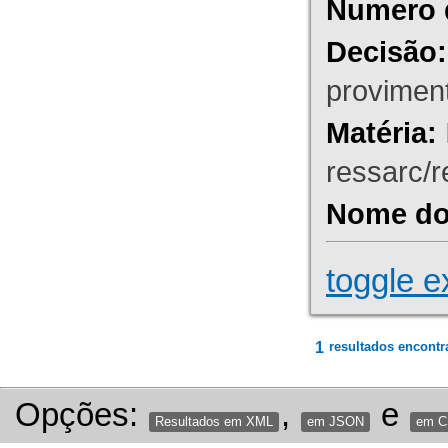
Numero 
Decisão:
proviment
Matéria:
ressarc/re
Nome do 
toggle e
1
resultados encontr
Opções:
,
e
Resultados em XML
em JSON
em 