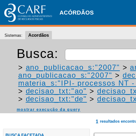
ACÓRDÃOS
Acordãos
Sistemas:
Busca:
>
ano_publicacao_s:"2007"
>
a
ano_publicacao_s:"2007"
>
dec
materia_s:"IPI- processos NT - r
>
decisao_txt:"ao"
>
decisao_t
>
decisao_txt:"de"
>
decisao_tx
mostrar execução da query
1
resultados encont
BUSCA FACETADA