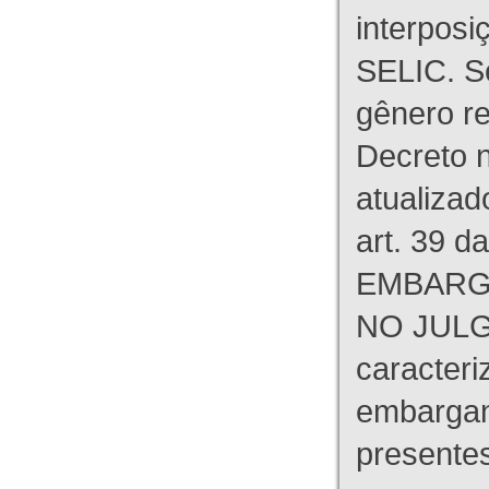
interpos
SELIC. S
gênero re
Decreto n
atualizad
art. 39 d
EMBARG
NO JULG
caracteri
embargant
presente