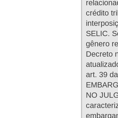
relaciona
crédito tr
interpos
SELIC. S
gênero re
Decreto n
atualizad
art. 39 d
EMBARG
NO JULG
caracteri
embargant