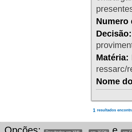
presente
Numero 
Decisão:
proviment
Matéria:
ressarc/re
Nome do 
1
resultados encontr
Opções:
,
e