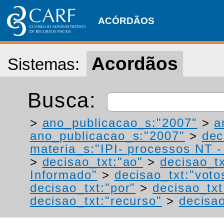
ACÓRDÃOS
Acordãos
Sistemas:
Busca:
>
ano_publicacao_s:"2007"
>
a
ano_publicacao_s:"2007"
>
dec
materia_s:"IPI- processos NT - r
>
decisao_txt:"ao"
>
decisao_tx
Informado"
>
decisao_txt:"voto
decisao_txt:"por"
>
decisao_txt
decisao_txt:"recurso"
>
decisao