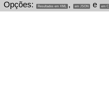
Opções:
,
e
Resultados em XML
em JSON
em 