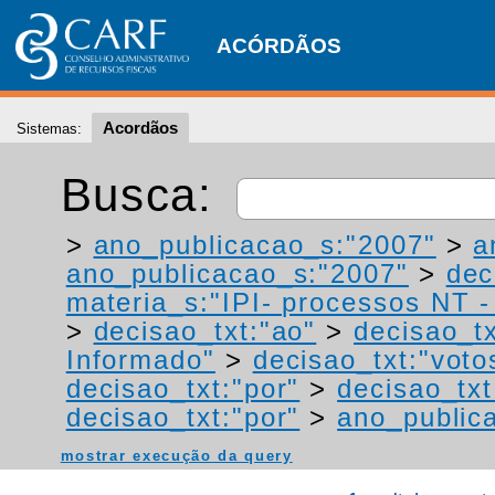
ACÓRDÃOS
Acordãos
Sistemas:
Busca:
>
ano_publicacao_s:"2007"
>
a
ano_publicacao_s:"2007"
>
dec
materia_s:"IPI- processos NT - r
>
decisao_txt:"ao"
>
decisao_tx
Informado"
>
decisao_txt:"voto
decisao_txt:"por"
>
decisao_txt
decisao_txt:"por"
>
ano_public
mostrar execução da query