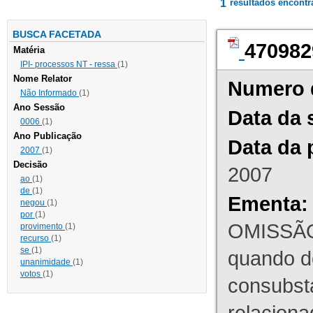
1
resultados encont
BUSCA FACETADA
470982
Matéria
IPI- processos NT - ressa
(1)
Nome Relator
Numero 
Não Informado
(1)
Ano Sessão
Data da 
0006
(1)
Ano Publicação
Data da 
2007
(1)
Decisão
2007
ao
(1)
de
(1)
Ementa:
negou
(1)
por
(1)
OMISSÃO
provimento
(1)
recurso
(1)
se
(1)
quando d
unanimidade
(1)
votos
(1)
consubst
relaciona