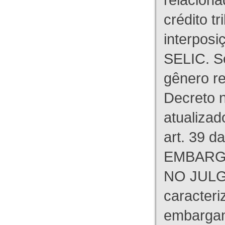
crédito tr
interpos
SELIC. S
gênero re
Decreto n
atualizad
art. 39 d
EMBARG
NO JULG
caracteri
embargant