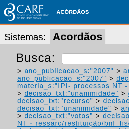
ACÓRDÃOS
Acordãos
Sistemas:
Busca:
>
ano_publicacao_s:"2007"
>
a
ano_publicacao_s:"2007"
>
dec
materia_s:"IPI- processos NT - r
>
decisao_txt:"unanimidade"
>
decisao_txt:"recurso"
>
decisao
decisao_txt:"unanimidade"
>
a
>
decisao_txt:"votos"
>
decisao
NT - ressarc/restituição/bnf_fis