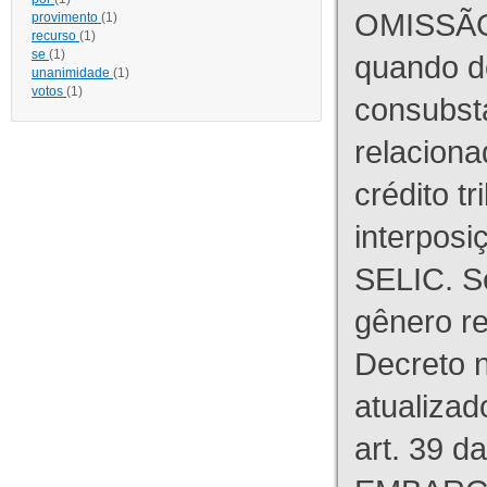
OMISSÃO
provimento
(1)
recurso
(1)
se
(1)
quando d
unanimidade
(1)
votos
(1)
consubst
relaciona
crédito tr
interpos
SELIC. S
gênero re
Decreto n
atualizad
art. 39 d