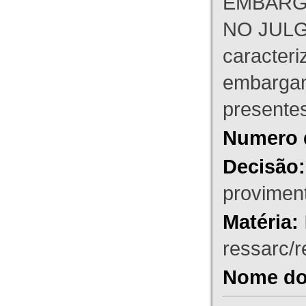
EMBARG
NO JULG
caracteri
embargant
presente
Numero 
Decisão:
proviment
Matéria:
ressarc/re
Nome do 