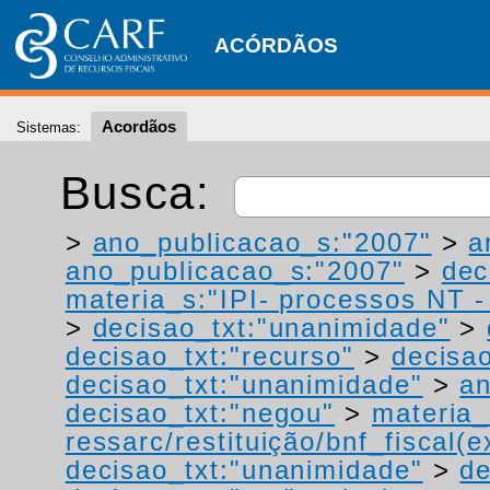
ACÓRDÃOS
Acordãos
Sistemas:
Busca:
>
ano_publicacao_s:"2007"
>
a
ano_publicacao_s:"2007"
>
dec
materia_s:"IPI- processos NT - r
>
decisao_txt:"unanimidade"
>
decisao_txt:"recurso"
>
decisao
decisao_txt:"unanimidade"
>
a
decisao_txt:"negou"
>
materia_
ressarc/restituição/bnf_fiscal(ex
decisao_txt:"unanimidade"
>
de