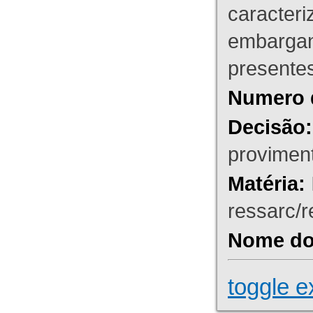
caracteri
embargant
presente
Numero 
Decisão:
proviment
Matéria:
ressarc/re
Nome do 
toggle e