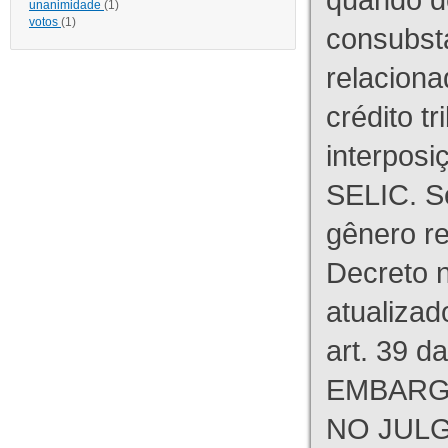
unanimidade
(1)
votos
(1)
consubst
relaciona
crédito tr
interpos
SELIC. S
gênero re
Decreto n
atualizad
art. 39 d
EMBARG
NO JULG