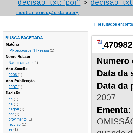
decisao_txt:"por"
>
decisao_txt
mostrar execução da query
1
resultados encont
BUSCA FACETADA
470982
Matéria
IPI- processos NT - ressa
(1)
Nome Relator
Numero 
Não Informado
(1)
Ano Sessão
Data da 
0006
(1)
Ano Publicação
Data da 
2007
(1)
Decisão
2007
ao
(1)
de
(1)
Ementa:
negou
(1)
por
(1)
OMISSÃO
provimento
(1)
recurso
(1)
se
(1)
quando d