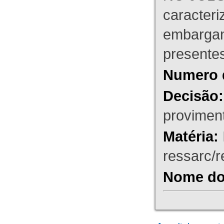
caracteri
embargant
presente
Numero 
Decisão:
proviment
Matéria:
ressarc/re
Nome do 