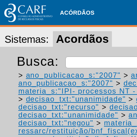
ACÓRDÃOS
Acordãos
Sistemas:
Busca:
>
ano_publicacao_s:"2007"
>
a
ano_publicacao_s:"2007"
>
dec
materia_s:"IPI- processos NT - r
>
decisao_txt:"unanimidade"
>
decisao_txt:"recurso"
>
decisao
decisao_txt:"unanimidade"
>
a
decisao_txt:"negou"
>
materia_
ressarc/restituição/bnf_fiscal(ex