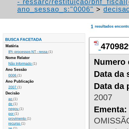
- ressarc/restituição/bnf_fiscal(
ano_sessao_s:"0006"
>
decisao
1
resultados encont
BUSCA FACETADA
470982
Matéria
IPI- processos NT - ressa
(1)
Nome Relator
Numero 
Não Informado
(1)
Ano Sessão
Data da 
0006
(1)
Ano Publicação
Data da 
2007
(1)
Decisão
2007
ao
(1)
de
(1)
Ementa:
negou
(1)
por
(1)
OMISSÃO
provimento
(1)
recurso
(1)
se
(1)