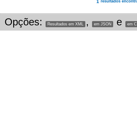
1
resultados encontr
Opções:
,
e
Resultados em XML
em JSON
em 