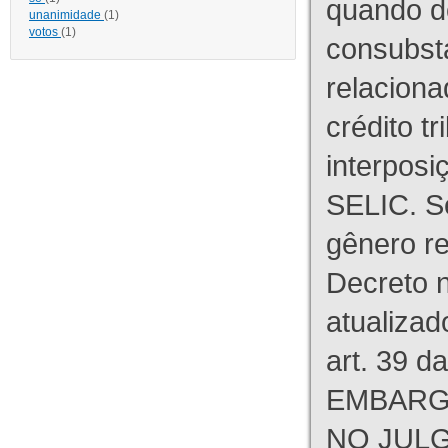
quando d
unanimidade
(1)
votos
(1)
consubst
relaciona
crédito tr
interpos
SELIC. S
gênero re
Decreto n
atualizad
art. 39 d
EMBARG
NO JULG