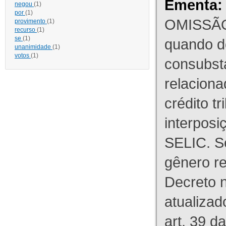
Ementa:
negou
(1)
por
(1)
OMISSÃO
provimento
(1)
recurso
(1)
se
(1)
quando d
unanimidade
(1)
votos
(1)
consubst
relaciona
crédito tr
interpos
SELIC. S
gênero re
Decreto n
atualizad
art. 39 d