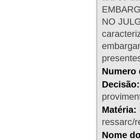
EMBARG
NO JULG
caracteri
embargant
presente
Numero 
Decisão:
proviment
Matéria:
ressarc/re
Nome do 