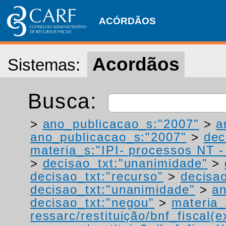
ACÓRDÃOS
Acordãos
Sistemas:
Busca:
>
ano_publicacao_s:"2007"
>
a
ano_publicacao_s:"2007"
>
dec
materia_s:"IPI- processos NT - r
>
decisao_txt:"unanimidade"
>
decisao_txt:"recurso"
>
decisao
decisao_txt:"unanimidade"
>
a
decisao_txt:"negou"
>
materia_
ressarc/restituição/bnf_fiscal(ex