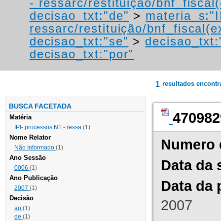
- ressarc/restituição/bnf_fiscal(
decisao_txt:"de"
>
materia_s:"
ressarc/restituição/bnf_fiscal(ex
decisao_txt:"se"
>
decisao_txt:
decisao_txt:"por"
1
resultados encont
BUSCA FACETADA
470982
Matéria
IPI- processos NT - ressa
(1)
Nome Relator
Numero 
Não Informado
(1)
Ano Sessão
Data da 
0006
(1)
Ano Publicação
Data da 
2007
(1)
Decisão
2007
ao
(1)
de
(1)