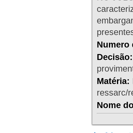
caracteri
embargant
presente
Numero 
Decisão:
proviment
Matéria:
ressarc/re
Nome do 