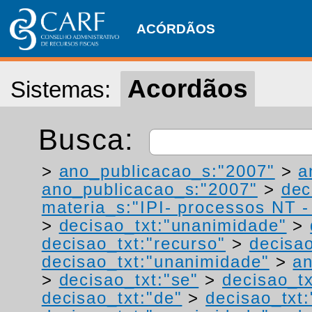
ACÓRDÃOS
Acordãos
Sistemas:
Busca:
>
ano_publicacao_s:"2007"
>
a
ano_publicacao_s:"2007"
>
dec
materia_s:"IPI- processos NT - r
>
decisao_txt:"unanimidade"
>
decisao_txt:"recurso"
>
decisao
decisao_txt:"unanimidade"
>
a
>
decisao_txt:"se"
>
decisao_tx
decisao_txt:"de"
>
decisao_txt: