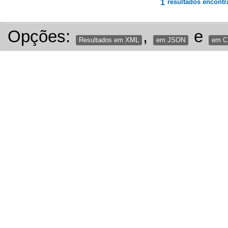
1
resultados encontr
Opções:
,
e
Resultados em XML
em JSON
em 