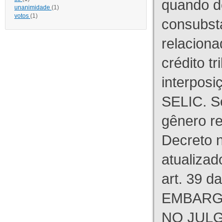
quando d
unanimidade
(1)
votos
(1)
consubst
relaciona
crédito tr
interpos
SELIC. S
gênero re
Decreto n
atualizad
art. 39 d
EMBARG
NO JULG