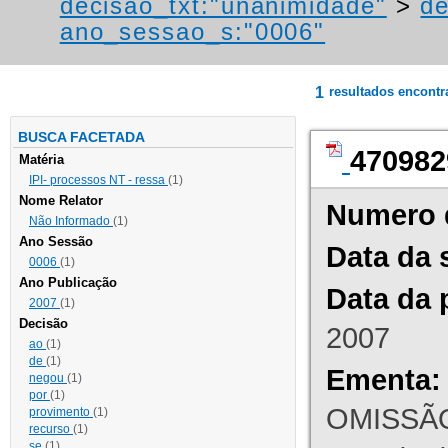
decisao_txt:"unanimidade"
>
de
ano_sessao_s:"0006"
1
resultados encont
BUSCA FACETADA
470982
Matéria
IPI- processos NT - ressa
(1)
Nome Relator
Numero 
Não Informado
(1)
Ano Sessão
Data da 
0006
(1)
Ano Publicação
Data da 
2007
(1)
Decisão
2007
ao
(1)
de
(1)
Ementa:
negou
(1)
por
(1)
OMISSÃO
provimento
(1)
recurso
(1)
se
(1)