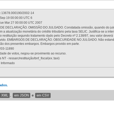
:
13678.000190/2002-14
Sep 19 00:00:00 UTC 6
ue Mar 27 00:00:00 UTC 2007
 DECLARAÇÃO. OMISSÃO DO JULGADO. Constatada omissão, quando do julgamen
m a atualização monetária do crédito tributário pela taxa SELIC. Justifica-se a 
 restituição segundo tratamento dado pelo Decreto nº 2.138/97, seu valor deverá 
rovido. EMBARGOS DE DECLARAÇÃO. OBSCURIDADE NO JULGADO. Não estando dev
osição dos presentes embargos. Embargos provido em parte.
03-11890
ade de votos, negou-se provimento ao recurso.
 NT - ressarc/restituição/bnf_fiscal(ex.:taxi)
Informado
ados.
m XML
,
em JSON
e
em CSV