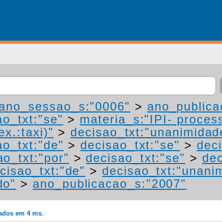
ano_sessao_s:"0006"
>
ano_publica
ao_txt:"se"
>
materia_s:"IPI- proces
ex.:taxi)"
>
decisao_txt:"unanimidad
ao_txt:"de"
>
decisao_txt:"se"
>
dec
ao_txt:"por"
>
decisao_txt:"se"
>
dec
cisao_txt:"de"
>
decisao_txt:"unani
do"
>
ano_publicacao_s:"2007"
rados em 4 ms.