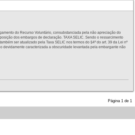
to do Recurso Voluntário, consubstanciada pela não apreciação do
interposição dos embargos de declaração. TAXA SELIC. Sendo o ressarcimento
também ser atualizado pela Taxa SELIC nos termos do §4º do art. 39 da Lei nº
idamente caracterizada a obscuridade levantada pela embargante não
Página
1
de
1