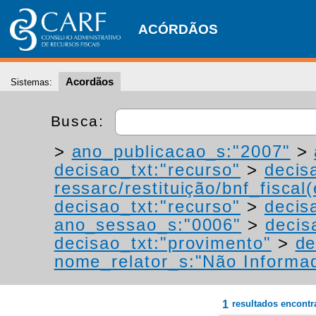
ACÓRDÃOS
Acordãos
Sistemas:
Busca:
>
ano_publicacao_s:"2007"
>
decisao_txt:"recurso"
>
decis
ressarc/restituição/bnf_fiscal(
decisao_txt:"recurso"
>
decis
ano_sessao_s:"0006"
>
decis
decisao_txt:"provimento"
>
de
nome_relator_s:"Não Informa
1
resultados encont