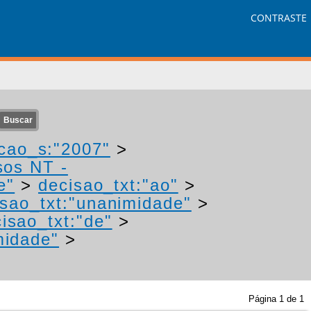
CONTRASTE
cao_s:"2007"
>
sos NT -
e"
>
decisao_txt:"ao"
>
isao_txt:"unanimidade"
>
isao_txt:"de"
>
midade"
>
Página
1
de
1