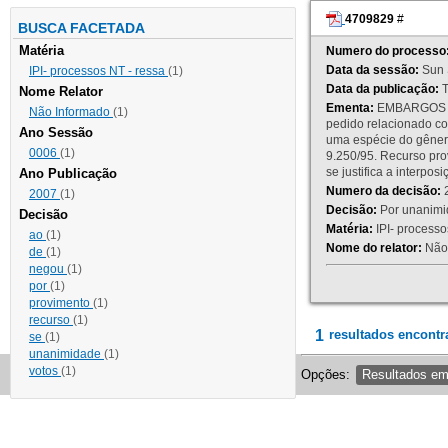
4709829
#
BUSCA FACETADA
Matéria
Numero do processo
Data da sessão:
Sun 
IPI- processos NT - ressa
(1)
Data da publicação:
T
Nome Relator
Ementa:
EMBARGOS DE
Não Informado
(1)
pedido relacionado co
Ano Sessão
uma espécie do gênero
0006
(1)
9.250/95. Recurso p
se justifica a interp
Ano Publicação
Numero da decisão:
2
2007
(1)
Decisão:
Por unanimid
Decisão
Matéria:
IPI- processos
ao
(1)
Nome do relator:
Não 
de
(1)
negou
(1)
por
(1)
provimento
(1)
recurso
(1)
1
resultados encontr
se
(1)
unanimidade
(1)
votos
(1)
Opções:
Resultados e