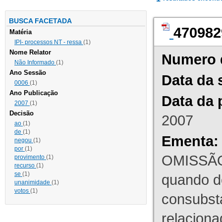
BUSCA FACETADA
470982
Matéria
IPI- processos NT - ressa
(1)
Nome Relator
Numero 
Não Informado
(1)
Ano Sessão
Data da 
0006
(1)
Ano Publicação
Data da 
2007
(1)
Decisão
2007
ao
(1)
de
(1)
Ementa:
negou
(1)
por
(1)
OMISSÃO
provimento
(1)
recurso
(1)
se
(1)
quando d
unanimidade
(1)
votos
(1)
consubst
relaciona