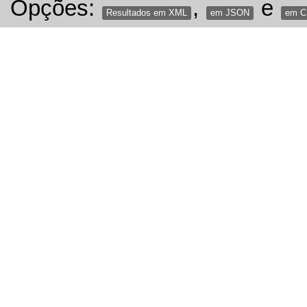
Opções:
,
e
Resultados em XML
em JSON
em 