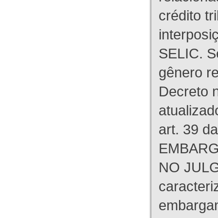
crédito tr
interpos
SELIC. S
gênero re
Decreto n
atualizad
art. 39 d
EMBARG
NO JULG
caracteri
embargant