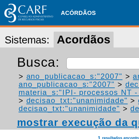
ACÓRDÃOS
Acordãos
Sistemas:
Busca:
>
ano_publicacao_s:"2007"
>
a
ano_publicacao_s:"2007"
>
dec
materia_s:"IPI- processos NT - r
>
decisao_txt:"unanimidade"
>
decisao_txt:"unanimidade"
>
de
mostrar execução da q
1
resultados encont