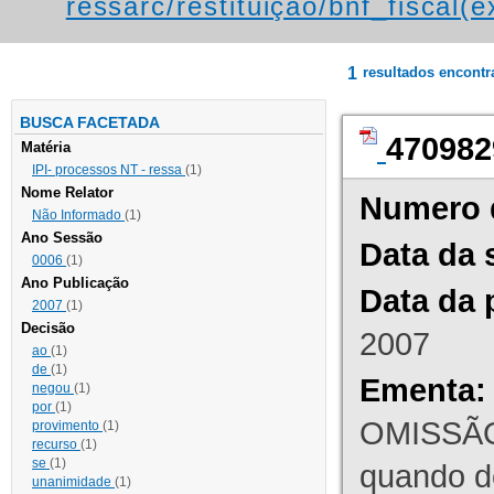
ressarc/restituição/bnf_fiscal(ex
1
resultados encont
BUSCA FACETADA
470982
Matéria
IPI- processos NT - ressa
(1)
Nome Relator
Numero 
Não Informado
(1)
Ano Sessão
Data da 
0006
(1)
Ano Publicação
Data da 
2007
(1)
Decisão
2007
ao
(1)
de
(1)
Ementa:
negou
(1)
por
(1)
OMISSÃO
provimento
(1)
recurso
(1)
se
(1)
quando d
unanimidade
(1)