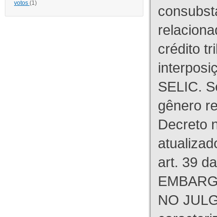
votos
(1)
consubst
relaciona
crédito tr
interpos
SELIC. S
gênero re
Decreto n
atualizad
art. 39 d
EMBARG
NO JULG