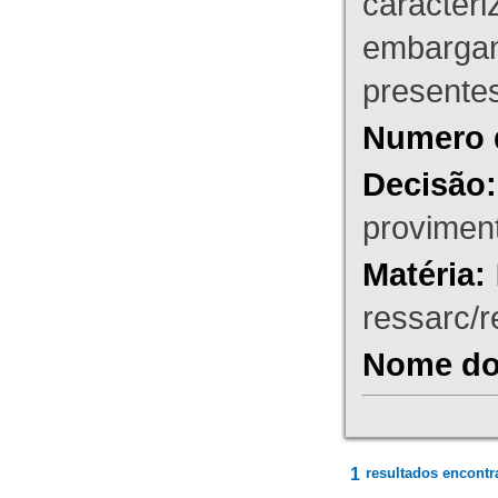
caracteri
embargant
presente
Numero 
Decisão:
proviment
Matéria:
ressarc/re
Nome do 
1
resultados encontr