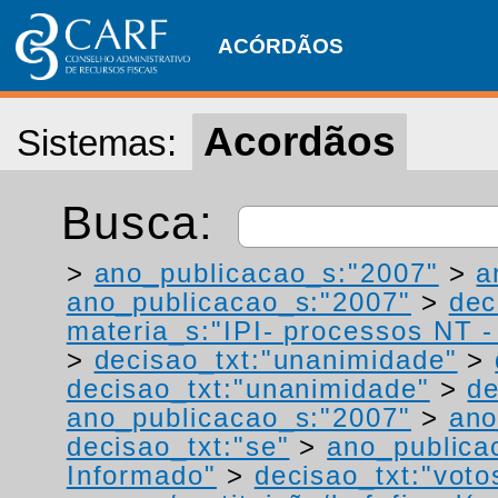
ACÓRDÃOS
Acordãos
Sistemas:
Busca:
>
ano_publicacao_s:"2007"
>
a
ano_publicacao_s:"2007"
>
dec
materia_s:"IPI- processos NT - r
>
decisao_txt:"unanimidade"
>
decisao_txt:"unanimidade"
>
de
ano_publicacao_s:"2007"
>
ano
decisao_txt:"se"
>
ano_publica
Informado"
>
decisao_txt:"voto