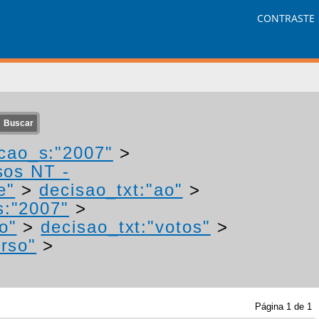
CONTRASTE
cao_s:"2007"
>
sos NT -
e"
>
decisao_txt:"ao"
>
s:"2007"
>
o"
>
decisao_txt:"votos"
>
urso"
>
Página
1
de
1