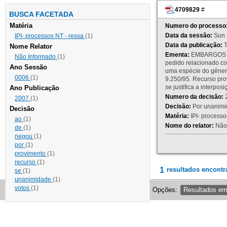
4709829
#
BUSCA FACETADA
Matéria
Numero do processo
Data da sessão:
Sun 
IPI- processos NT - ressa
(1)
Data da publicação:
T
Nome Relator
Ementa:
EMBARGOS DE
Não Informado
(1)
pedido relacionado co
Ano Sessão
uma espécie do gênero
0006
(1)
9.250/95. Recurso p
se justifica a interp
Ano Publicação
Numero da decisão:
2
2007
(1)
Decisão:
Por unanimid
Decisão
Matéria:
IPI- processos
ao
(1)
Nome do relator:
Não 
de
(1)
negou
(1)
por
(1)
provimento
(1)
recurso
(1)
1
resultados encontr
se
(1)
unanimidade
(1)
votos
(1)
Opções:
Resultados e