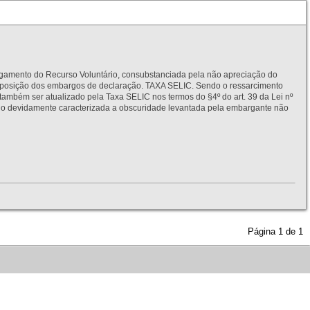
to do Recurso Voluntário, consubstanciada pela não apreciação do
interposição dos embargos de declaração. TAXA SELIC. Sendo o ressarcimento
também ser atualizado pela Taxa SELIC nos termos do §4º do art. 39 da Lei nº
idamente caracterizada a obscuridade levantada pela embargante não
Página
1
de
1