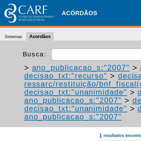
ACÓRDÃOS
Acordãos
Sistemas:
Busca:
>
ano_publicacao_s:"2007"
>
decisao_txt:"recurso"
>
decis
ressarc/restituição/bnf_fiscal(
decisao_txt:"unanimidade"
>
ano_publicacao_s:"2007"
>
de
decisao_txt:"unanimidade"
>
ano_publicacao_s:"2007"
1
resultados encont