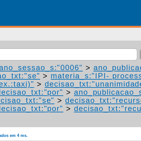
ano_sessao_s:"0006"
>
ano_publica
ao_txt:"se"
>
materia_s:"IPI- proces
ex.:taxi)"
>
decisao_txt:"unanimidad
decisao_txt:"por"
>
ano_publicacao_
cisao_txt:"se"
>
decisao_txt:"recurs
decisao_txt:"por"
>
decisao_txt:"rec
rados em 4 ms.