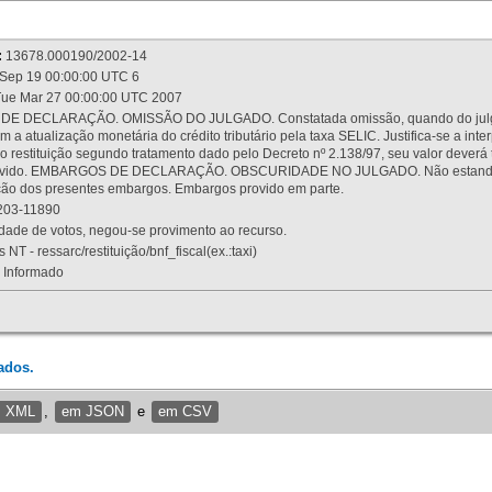
:
13678.000190/2002-14
Sep 19 00:00:00 UTC 6
ue Mar 27 00:00:00 UTC 2007
 DECLARAÇÃO. OMISSÃO DO JULGADO. Constatada omissão, quando do julgamen
m a atualização monetária do crédito tributário pela taxa SELIC. Justifica-se a 
 restituição segundo tratamento dado pelo Decreto nº 2.138/97, seu valor deverá 
rovido. EMBARGOS DE DECLARAÇÃO. OBSCURIDADE NO JULGADO. Não estando dev
osição dos presentes embargos. Embargos provido em parte.
03-11890
ade de votos, negou-se provimento ao recurso.
 NT - ressarc/restituição/bnf_fiscal(ex.:taxi)
Informado
ados.
m XML
,
em JSON
e
em CSV