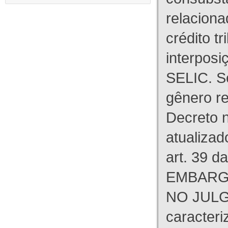
relaciona
crédito tr
interpos
SELIC. S
gênero re
Decreto n
atualizad
art. 39 d
EMBARG
NO JULG
caracteri