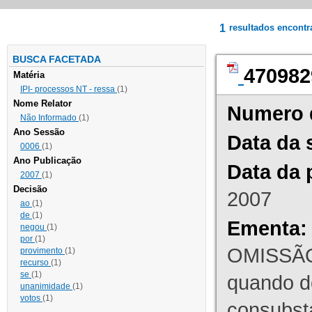
1
resultados encont
BUSCA FACETADA
470982
Matéria
IPI- processos NT - ressa
(1)
Nome Relator
Numero 
Não Informado
(1)
Ano Sessão
Data da 
0006
(1)
Ano Publicação
Data da 
2007
(1)
Decisão
2007
ao
(1)
de
(1)
Ementa:
negou
(1)
por
(1)
OMISSÃO
provimento
(1)
recurso
(1)
se
(1)
quando d
unanimidade
(1)
votos
(1)
consubst