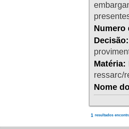
embargant
presente
Numero 
Decisão:
proviment
Matéria:
ressarc/re
Nome do 
1
resultados encontr