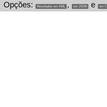
Opções:
,
e
Resultados em XML
em JSON
em 