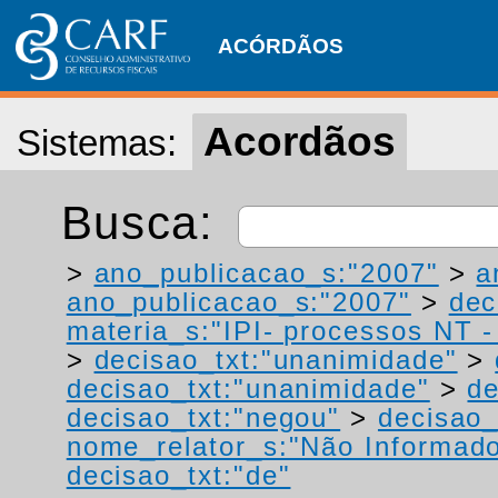
ACÓRDÃOS
Acordãos
Sistemas:
Busca:
>
ano_publicacao_s:"2007"
>
a
ano_publicacao_s:"2007"
>
dec
materia_s:"IPI- processos NT - r
>
decisao_txt:"unanimidade"
>
decisao_txt:"unanimidade"
>
de
decisao_txt:"negou"
>
decisao_
nome_relator_s:"Não Informad
decisao_txt:"de"