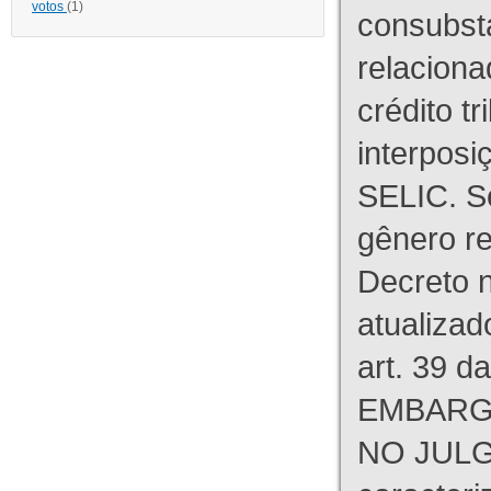
votos
(1)
consubst
relaciona
crédito tr
interpos
SELIC. S
gênero re
Decreto n
atualizad
art. 39 d
EMBARG
NO JULG