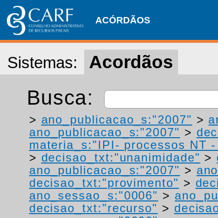
ACÓRDÃOS
Acordãos
Sistemas:
Busca:
>
ano_publicacao_s:"2007"
>
a
ano_publicacao_s:"2007"
>
dec
materia_s:"IPI- processos NT - r
>
decisao_txt:"unanimidade"
>
ano_publicacao_s:"2007"
>
ano
decisao_txt:"provimento"
>
dec
ano_sessao_s:"0006"
>
ano_pu
decisao_txt:"recurso"
>
decisao