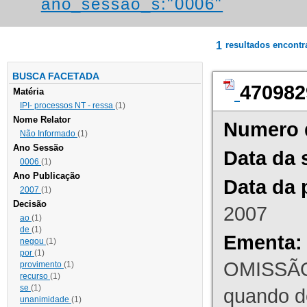
ano_sessao_s:"0006"
1
resultados encont
BUSCA FACETADA
470982
Matéria
IPI- processos NT - ressa
(1)
Nome Relator
Numero 
Não Informado
(1)
Ano Sessão
Data da 
0006
(1)
Ano Publicação
Data da 
2007
(1)
Decisão
2007
ao
(1)
de
(1)
Ementa:
negou
(1)
por
(1)
OMISSÃO
provimento
(1)
recurso
(1)
se
(1)
quando d
unanimidade
(1)