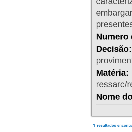
caracteri
embargant
presente
Numero 
Decisão:
proviment
Matéria:
ressarc/re
Nome do 
1
resultados encontr