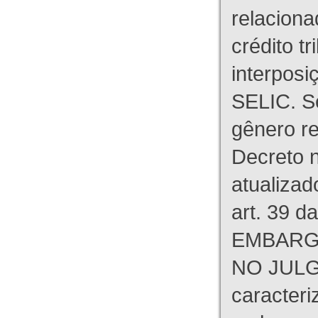
relaciona
crédito tr
interpos
SELIC. S
gênero re
Decreto n
atualizad
art. 39 d
EMBARG
NO JULG
caracteri