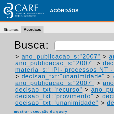
ACÓRDÃOS
Acordãos
Sistemas:
Busca:
>
ano_publicacao_s:"2007"
>
a
ano_publicacao_s:"2007"
>
dec
materia_s:"IPI- processos NT - r
>
decisao_txt:"unanimidade"
>
ano_publicacao_s:"2007"
>
ano
decisao_txt:"recurso"
>
ano_pu
decisao_txt:"provimento"
>
dec
decisao_txt:"unanimidade"
>
de
mostrar execução da query