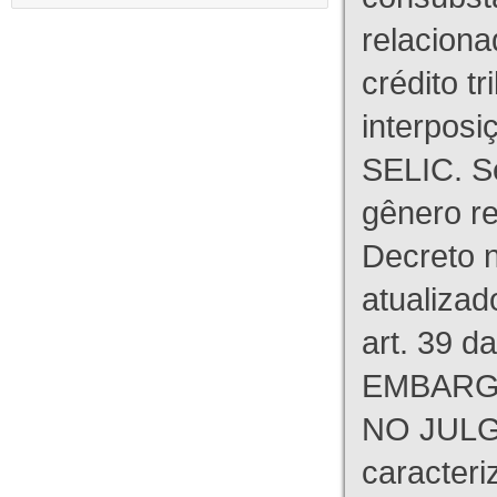
relaciona
crédito tr
interpos
SELIC. S
gênero re
Decreto n
atualizad
art. 39 d
EMBARG
NO JULG
caracteri