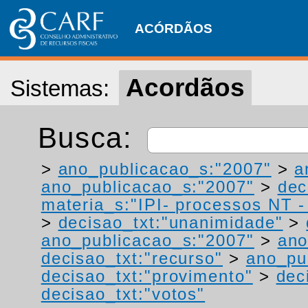
ACÓRDÃOS
Acordãos
Sistemas:
Busca:
>
ano_publicacao_s:"2007"
>
a
ano_publicacao_s:"2007"
>
dec
materia_s:"IPI- processos NT - r
>
decisao_txt:"unanimidade"
>
ano_publicacao_s:"2007"
>
ano
decisao_txt:"recurso"
>
ano_pu
decisao_txt:"provimento"
>
dec
decisao_txt:"votos"