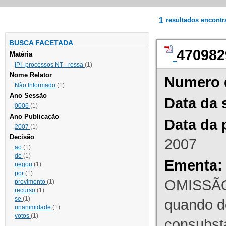
1
resultados encont
BUSCA FACETADA
470982
Matéria
IPI- processos NT - ressa
(1)
Nome Relator
Numero 
Não Informado
(1)
Ano Sessão
Data da 
0006
(1)
Ano Publicação
Data da 
2007
(1)
Decisão
2007
ao
(1)
de
(1)
Ementa:
negou
(1)
por
(1)
OMISSÃO
provimento
(1)
recurso
(1)
se
(1)
quando d
unanimidade
(1)
votos
(1)
consubst