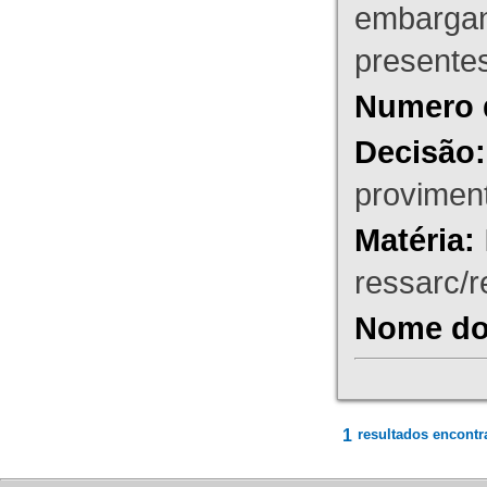
embargant
presente
Numero 
Decisão:
proviment
Matéria:
ressarc/re
Nome do 
1
resultados encontr