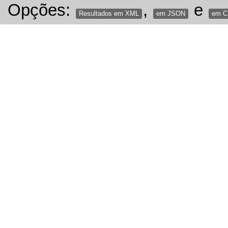
Opções:
,
e
Resultados em XML
em JSON
em 