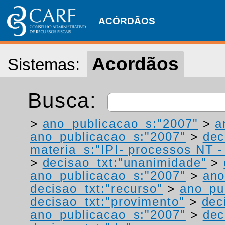
ACÓRDÃOS
Acordãos
Sistemas:
Busca:
>
ano_publicacao_s:"2007"
>
a
ano_publicacao_s:"2007"
>
dec
materia_s:"IPI- processos NT - r
>
decisao_txt:"unanimidade"
>
ano_publicacao_s:"2007"
>
ano
decisao_txt:"recurso"
>
ano_pu
decisao_txt:"provimento"
>
dec
ano_publicacao_s:"2007"
>
dec