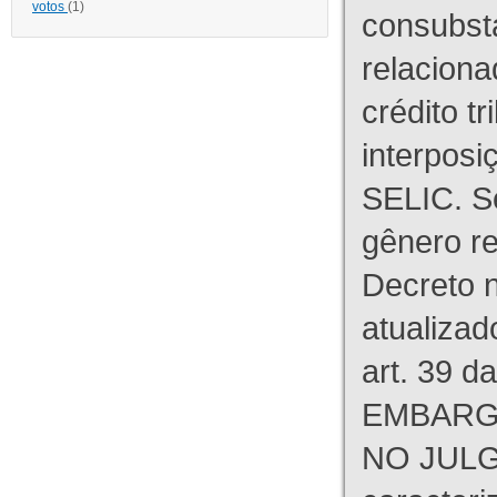
votos
(1)
consubst
relaciona
crédito tr
interpos
SELIC. S
gênero re
Decreto n
atualizad
art. 39 d
EMBARG
NO JULG