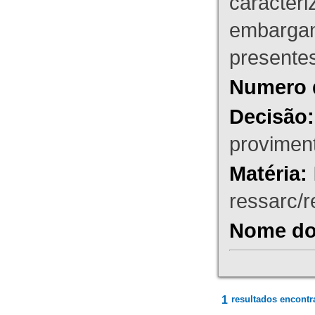
caracteri
embargant
presente
Numero 
Decisão:
proviment
Matéria:
ressarc/re
Nome do 
1
resultados encontr