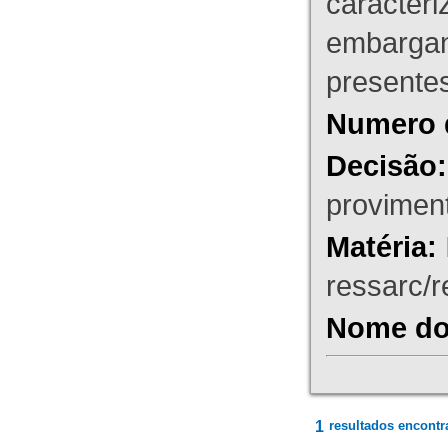
caracteri
embargant
presente
Numero 
Decisão:
proviment
Matéria:
ressarc/re
Nome do 
1
resultados encontr