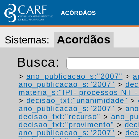
ACÓRDÃOS
Acordãos
Sistemas:
Busca:
>
ano_publicacao_s:"2007"
>
a
ano_publicacao_s:"2007"
>
dec
materia_s:"IPI- processos NT - r
>
decisao_txt:"unanimidade"
>
ano_publicacao_s:"2007"
>
ano
decisao_txt:"recurso"
>
ano_pu
decisao_txt:"provimento"
>
dec
ano_publicacao_s:"2007"
>
dec