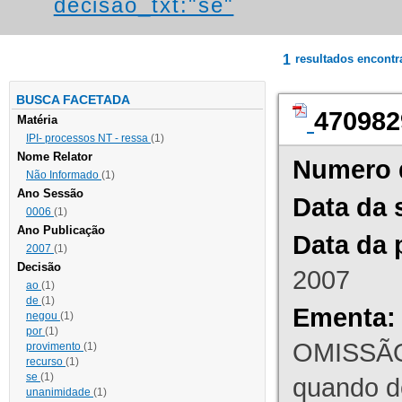
decisao_txt:"se"
1
resultados encont
BUSCA FACETADA
470982
Matéria
IPI- processos NT - ressa
(1)
Nome Relator
Numero 
Não Informado
(1)
Ano Sessão
Data da 
0006
(1)
Ano Publicação
Data da 
2007
(1)
Decisão
2007
ao
(1)
de
(1)
Ementa:
negou
(1)
por
(1)
OMISSÃO
provimento
(1)
recurso
(1)
se
(1)
quando d
unanimidade
(1)