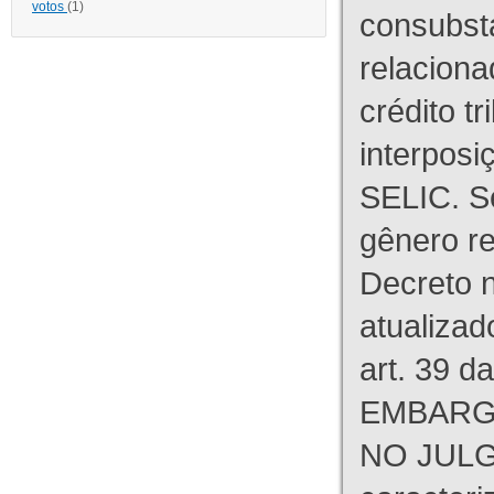
votos
(1)
consubst
relaciona
crédito tr
interpos
SELIC. S
gênero re
Decreto n
atualizad
art. 39 d
EMBARG
NO JULG