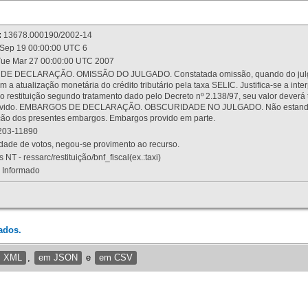
:
13678.000190/2002-14
Sep 19 00:00:00 UTC 6
ue Mar 27 00:00:00 UTC 2007
 DECLARAÇÃO. OMISSÃO DO JULGADO. Constatada omissão, quando do julgamen
m a atualização monetária do crédito tributário pela taxa SELIC. Justifica-se a 
 restituição segundo tratamento dado pelo Decreto nº 2.138/97, seu valor deverá 
rovido. EMBARGOS DE DECLARAÇÃO. OBSCURIDADE NO JULGADO. Não estando dev
osição dos presentes embargos. Embargos provido em parte.
03-11890
ade de votos, negou-se provimento ao recurso.
 NT - ressarc/restituição/bnf_fiscal(ex.:taxi)
Informado
ados.
m XML
,
em JSON
e
em CSV