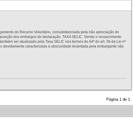
to do Recurso Voluntário, consubstanciada pela não apreciação do
interposição dos embargos de declaração. TAXA SELIC. Sendo o ressarcimento
também ser atualizado pela Taxa SELIC nos termos do §4º do art. 39 da Lei nº
idamente caracterizada a obscuridade levantada pela embargante não
Página
1
de
1