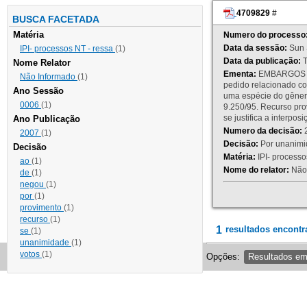
4709829
#
BUSCA FACETADA
Matéria
Numero do processo
Data da sessão:
Sun 
IPI- processos NT - ressa
(1)
Data da publicação:
T
Nome Relator
Ementa:
EMBARGOS DE
Não Informado
(1)
pedido relacionado co
Ano Sessão
uma espécie do gênero
0006
(1)
9.250/95. Recurso p
se justifica a interp
Ano Publicação
Numero da decisão:
2
2007
(1)
Decisão:
Por unanimid
Decisão
Matéria:
IPI- processos
ao
(1)
Nome do relator:
Não 
de
(1)
negou
(1)
por
(1)
provimento
(1)
recurso
(1)
1
resultados encontr
se
(1)
unanimidade
(1)
votos
(1)
Opções:
Resultados e