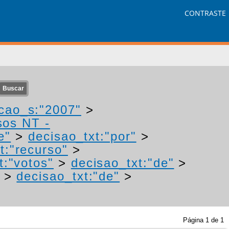
CONTRASTE
cao_s:"2007"
>
sos NT -
e"
>
decisao_txt:"por"
>
t:"recurso"
>
t:"votos"
>
decisao_txt:"de"
>
>
decisao_txt:"de"
>
Página
1
de
1