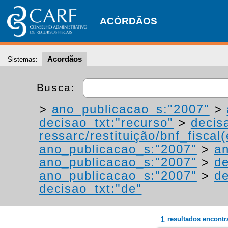
ACÓRDÃOS
Acordãos
Sistemas:
Busca:
>
ano_publicacao_s:"2007"
>
decisao_txt:"recurso"
>
decis
ressarc/restituição/bnf_fiscal(
ano_publicacao_s:"2007"
>
an
ano_publicacao_s:"2007"
>
de
ano_publicacao_s:"2007"
>
de
decisao_txt:"de"
1
resultados encont