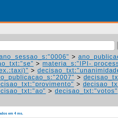
ano_sessao_s:"0006"
>
ano_publica
ao_txt:"se"
>
materia_s:"IPI- proces
ex.:taxi)"
>
decisao_txt:"unanimidad
o_publicacao_s:"2007"
>
decisao_tx
cisao_txt:"provimento"
>
decisao_tx
cisao_txt:"ao"
>
decisao_txt:"votos"
rados em 4 ms.