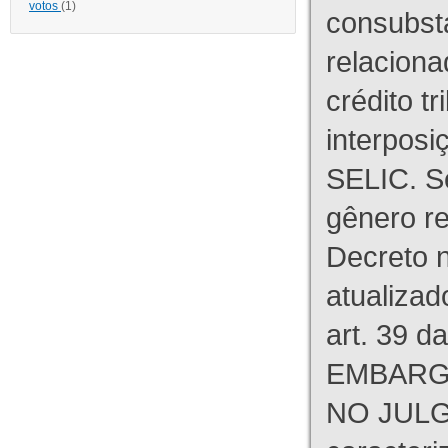
votos
(1)
consubst
relaciona
crédito tr
interpos
SELIC. S
gênero re
Decreto n
atualizad
art. 39 d
EMBARG
NO JULG