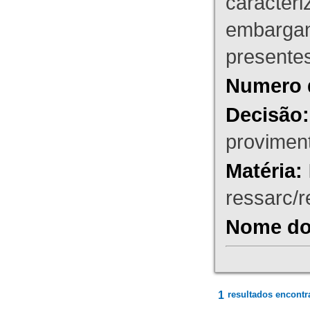
caracteri
embargant
presente
Numero 
Decisão:
proviment
Matéria:
ressarc/re
Nome do 
1
resultados encontr