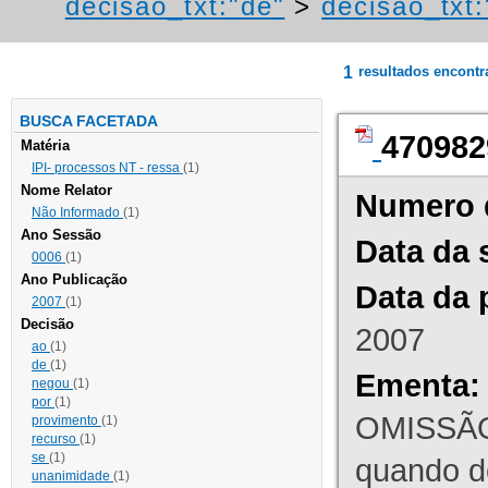
decisao_txt:"de"
>
decisao_txt
1
resultados encont
BUSCA FACETADA
470982
Matéria
IPI- processos NT - ressa
(1)
Nome Relator
Numero 
Não Informado
(1)
Ano Sessão
Data da 
0006
(1)
Ano Publicação
Data da 
2007
(1)
Decisão
2007
ao
(1)
de
(1)
Ementa:
negou
(1)
por
(1)
OMISSÃO
provimento
(1)
recurso
(1)
se
(1)
quando d
unanimidade
(1)