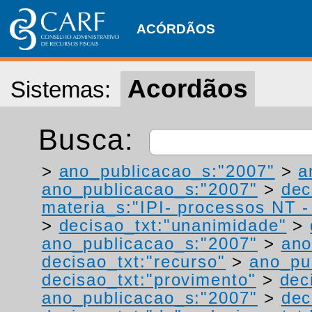
ACÓRDÃOS
Acordãos
Sistemas:
Busca:
>
ano_publicacao_s:"2007"
>
a
ano_publicacao_s:"2007"
>
dec
materia_s:"IPI- processos NT - r
>
decisao_txt:"unanimidade"
>
ano_publicacao_s:"2007"
>
ano
decisao_txt:"recurso"
>
ano_pu
decisao_txt:"provimento"
>
dec
ano_publicacao_s:"2007"
>
dec