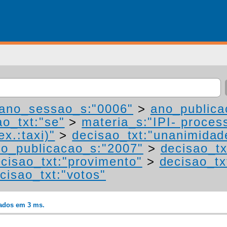
ano_sessao_s:"0006"
>
ano_publica
ao_txt:"se"
>
materia_s:"IPI- proces
ex.:taxi)"
>
decisao_txt:"unanimidad
o_publicacao_s:"2007"
>
decisao_tx
cisao_txt:"provimento"
>
decisao_tx
cisao_txt:"votos"
rados em 3 ms.