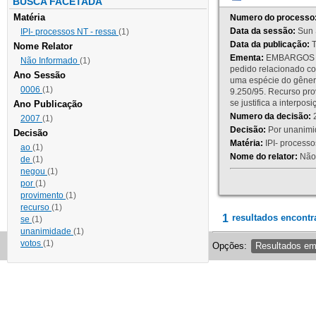
BUSCA FACETADA
Matéria
Numero do processo
Data da sessão:
Sun 
IPI- processos NT - ressa
(1)
Data da publicação:
T
Nome Relator
Ementa:
EMBARGOS DE
Não Informado
(1)
pedido relacionado co
Ano Sessão
uma espécie do gênero
0006
(1)
9.250/95. Recurso p
se justifica a interp
Ano Publicação
Numero da decisão:
2
2007
(1)
Decisão:
Por unanimid
Decisão
Matéria:
IPI- processos
ao
(1)
Nome do relator:
Não 
de
(1)
negou
(1)
por
(1)
provimento
(1)
recurso
(1)
1
resultados encontr
se
(1)
unanimidade
(1)
votos
(1)
Opções:
Resultados e