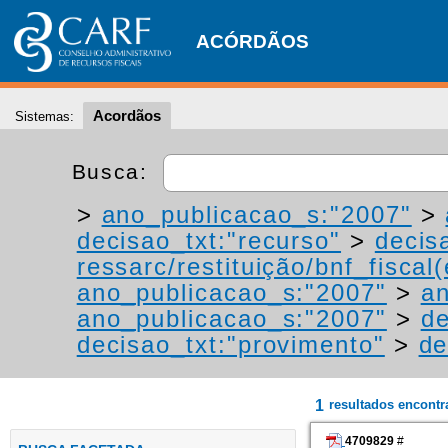
ACÓRDÃOS
Acordãos
Sistemas:
Busca:
>
ano_publicacao_s:"2007"
>
decisao_txt:"recurso"
>
decis
ressarc/restituição/bnf_fiscal(
ano_publicacao_s:"2007"
>
an
ano_publicacao_s:"2007"
>
de
decisao_txt:"provimento"
>
de
1
resultados encont
4709829
#