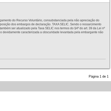
to do Recurso Voluntário, consubstanciada pela não apreciação do
interposição dos embargos de declaração. TAXA SELIC. Sendo o ressarcimento
também ser atualizado pela Taxa SELIC nos termos do §4º do art. 39 da Lei nº
idamente caracterizada a obscuridade levantada pela embargante não
Página
1
de
1