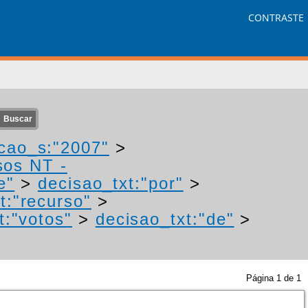
CONTRASTE
cao_s:"2007"
>
sos NT -
e"
>
decisao_txt:"por"
>
t:"recurso"
>
t:"votos"
>
decisao_txt:"de"
>
Página
1
de
1