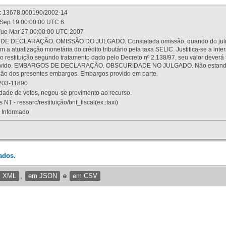
:
13678.000190/2002-14
Sep 19 00:00:00 UTC 6
ue Mar 27 00:00:00 UTC 2007
 DECLARAÇÃO. OMISSÃO DO JULGADO. Constatada omissão, quando do julgamen
m a atualização monetária do crédito tributário pela taxa SELIC. Justifica-se a 
 restituição segundo tratamento dado pelo Decreto nº 2.138/97, seu valor deverá 
rovido. EMBARGOS DE DECLARAÇÃO. OBSCURIDADE NO JULGADO. Não estando dev
osição dos presentes embargos. Embargos provido em parte.
03-11890
ade de votos, negou-se provimento ao recurso.
 NT - ressarc/restituição/bnf_fiscal(ex.:taxi)
Informado
ados.
m XML
,
em JSON
e
em CSV