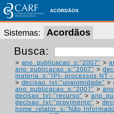
ACÓRDÃOS
Acordãos
Sistemas:
Busca:
>
ano_publicacao_s:"2007"
>
a
ano_publicacao_s:"2007"
>
dec
materia_s:"IPI- processos NT - r
>
decisao_txt:"unanimidade"
>
ano_publicacao_s:"2007"
>
ano
decisao_txt:"recurso"
>
ano_pu
decisao_txt:"provimento"
>
dec
nome_relator_s:"Não Informad