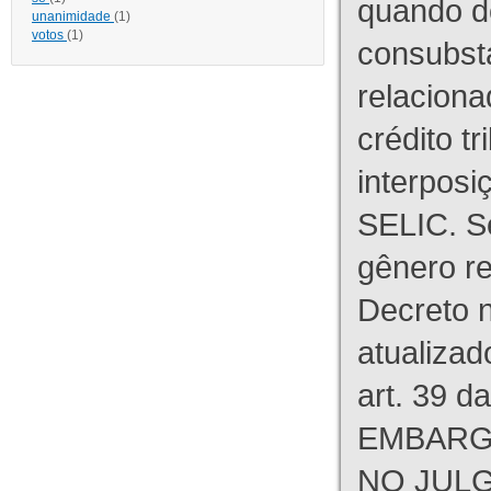
quando d
unanimidade
(1)
votos
(1)
consubst
relaciona
crédito tr
interpos
SELIC. S
gênero re
Decreto n
atualizad
art. 39 d
EMBARG
NO JULG