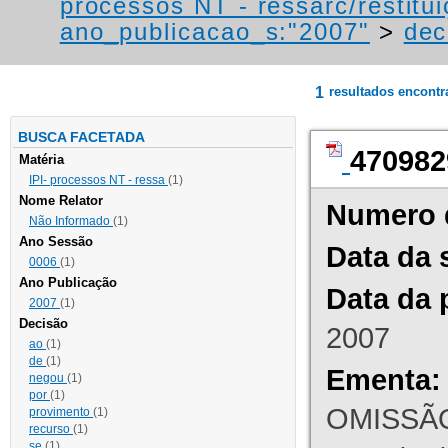
processos NT - ressarc/restituiç
ano_publicacao_s:"2007"
>
dec
1
resultados encont
BUSCA FACETADA
470982
Matéria
IPI- processos NT - ressa
(1)
Nome Relator
Numero 
Não Informado
(1)
Ano Sessão
Data da 
0006
(1)
Ano Publicação
Data da 
2007
(1)
Decisão
2007
ao
(1)
de
(1)
Ementa:
negou
(1)
por
(1)
OMISSÃO
provimento
(1)
recurso
(1)
se
(1)