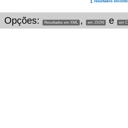
1
resultados encontr
Opções:
,
e
Resultados em XML
em JSON
em 