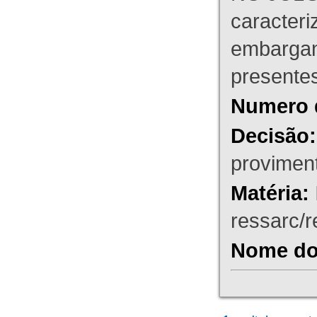
caracteri
embargant
presente
Numero 
Decisão:
proviment
Matéria:
ressarc/re
Nome do 