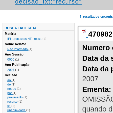
decisao_txt:"recurso"
1
resultados encont
BUSCA FACETADA
470982
Matéria
IPI- processos NT - ressa
(1)
Nome Relator
Numero 
Não Informado
(1)
Ano Sessão
Data da 
0006
(1)
Ano Publicação
Data da 
2007
(1)
Decisão
2007
ao
(1)
de
(1)
Ementa:
negou
(1)
por
(1)
OMISSÃO
provimento
(1)
recurso
(1)
se
(1)
quando d
unanimidade
(1)