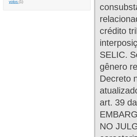
votos
(1)
consubst
relaciona
crédito tr
interpos
SELIC. S
gênero re
Decreto n
atualizad
art. 39 d
EMBARG
NO JULG