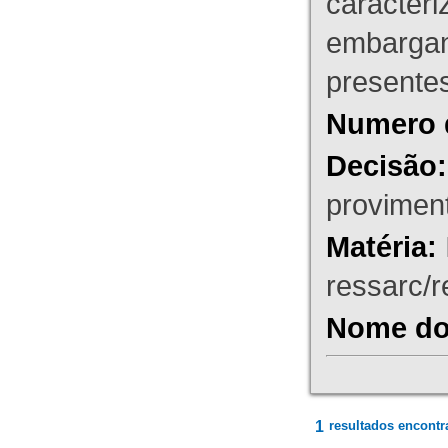
caracteri
embargant
presente
Numero 
Decisão:
proviment
Matéria:
ressarc/re
Nome do 
1
resultados encontr