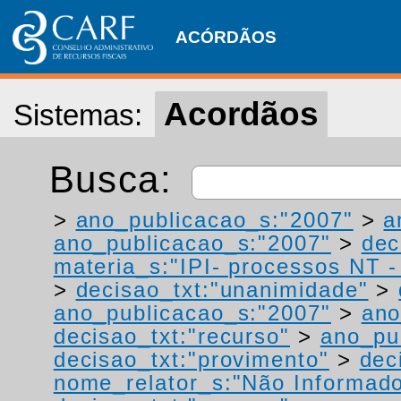
ACÓRDÃOS
Acordãos
Sistemas:
Busca:
>
ano_publicacao_s:"2007"
>
a
ano_publicacao_s:"2007"
>
dec
materia_s:"IPI- processos NT - r
>
decisao_txt:"unanimidade"
>
ano_publicacao_s:"2007"
>
ano
decisao_txt:"recurso"
>
ano_pu
decisao_txt:"provimento"
>
dec
nome_relator_s:"Não Informad