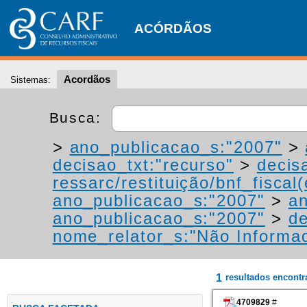
ACÓRDÃOS
Acordãos
Sistemas:
Busca:
>
ano_publicacao_s:"2007"
>
decisao_txt:"recurso"
>
decis
ressarc/restituição/bnf_fiscal(
ano_publicacao_s:"2007"
>
an
ano_publicacao_s:"2007"
>
de
nome_relator_s:"Não Informa
1
resultados encont
4709829
#