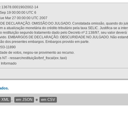
:
13678.000190/2002-14
Sep 19 00:00:00 UTC 6
ue Mar 27 00:00:00 UTC 2007
 DECLARAÇÃO. OMISSÃO DO JULGADO. Constatada omissão, quando do julgamen
m a atualização monetária do crédito tributário pela taxa SELIC. Justifica-se a 
 restituição segundo tratamento dado pelo Decreto nº 2.138/97, seu valor deverá 
rovido. EMBARGOS DE DECLARAÇÃO. OBSCURIDADE NO JULGADO. Não estando dev
osição dos presentes embargos. Embargos provido em parte.
03-11890
ade de votos, negou-se provimento ao recurso.
 NT - ressarc/restituição/bnf_fiscal(ex.:taxi)
Informado
ados.
m XML
,
em JSON
e
em CSV