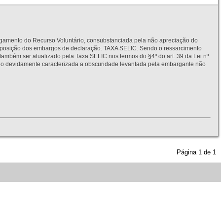
to do Recurso Voluntário, consubstanciada pela não apreciação do
interposição dos embargos de declaração. TAXA SELIC. Sendo o ressarcimento
também ser atualizado pela Taxa SELIC nos termos do §4º do art. 39 da Lei nº
idamente caracterizada a obscuridade levantada pela embargante não
Página
1
de
1