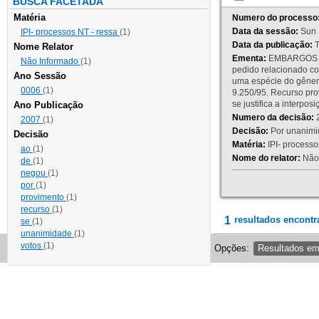
BUSCA FACETADA
Matéria
Numero do processo
Data da sessão:
Sun 
IPI- processos NT - ressa
(1)
Data da publicação:
T
Nome Relator
Ementa:
EMBARGOS DE
Não Informado
(1)
pedido relacionado co
Ano Sessão
uma espécie do gênero
0006
(1)
9.250/95. Recurso p
se justifica a interp
Ano Publicação
Numero da decisão:
2
2007
(1)
Decisão:
Por unanimid
Decisão
Matéria:
IPI- processos
ao
(1)
Nome do relator:
Não 
de
(1)
negou
(1)
por
(1)
provimento
(1)
recurso
(1)
1
resultados encontr
se
(1)
unanimidade
(1)
votos
(1)
Opções:
Resultados e