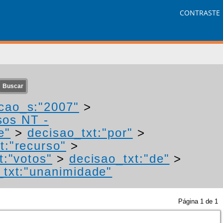
CONTRASTE
cao_s:"2007"
>
sos NT -
e"
>
decisao_txt:"por"
>
t:"recurso"
>
t:"votos"
>
decisao_txt:"de"
>
_txt:"unanimidade"
Página
1
de
1