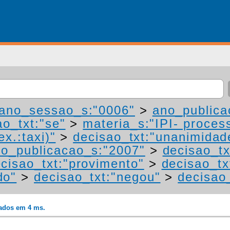
ano_sessao_s:"0006"
>
ano_publica
ao_txt:"se"
>
materia_s:"IPI- proces
ex.:taxi)"
>
decisao_txt:"unanimidad
o_publicacao_s:"2007"
>
decisao_tx
cisao_txt:"provimento"
>
decisao_tx
do"
>
decisao_txt:"negou"
>
decisao
rados em 4 ms.