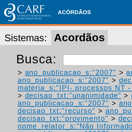
ACÓRDÃOS
Acordãos
Sistemas:
Busca:
>
ano_publicacao_s:"2007"
>
a
ano_publicacao_s:"2007"
>
dec
materia_s:"IPI- processos NT - r
>
decisao_txt:"unanimidade"
>
ano_publicacao_s:"2007"
>
ano
decisao_txt:"recurso"
>
ano_pu
decisao_txt:"provimento"
>
dec
nome_relator_s:"Não Informad