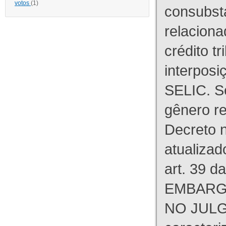
votos
(1)
consubst
relaciona
crédito tr
interpos
SELIC. S
gênero re
Decreto n
atualizad
art. 39 d
EMBARG
NO JULG