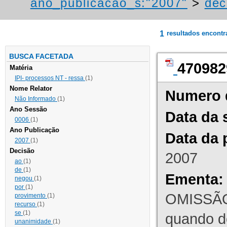
ano_publicacao_s:"2007"
>
dec
1
resultados encont
BUSCA FACETADA
470982
Matéria
IPI- processos NT - ressa
(1)
Nome Relator
Numero 
Não Informado
(1)
Ano Sessão
Data da 
0006
(1)
Ano Publicação
Data da 
2007
(1)
Decisão
2007
ao
(1)
de
(1)
Ementa:
negou
(1)
por
(1)
OMISSÃO
provimento
(1)
recurso
(1)
se
(1)
quando d
unanimidade
(1)