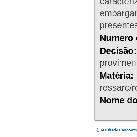
caracteri
embargant
presente
Numero 
Decisão:
proviment
Matéria:
ressarc/re
Nome do 
1
resultados encontr