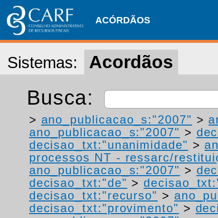
ACÓRDÃOS
Acordãos
Sistemas:
Busca:
>
ano_publicacao_s:"2007"
>
a
ano_publicacao_s:"2007"
>
dec
decisao_txt:"unanimidade"
>
a
processos NT - ressarc/restituiç
ano_publicacao_s:"2007"
>
dec
decisao_txt:"de"
>
decisao_txt
decisao_txt:"recurso"
>
ano_pu
decisao_txt:"provimento"
>
dec