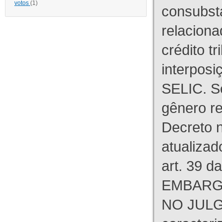
votos
(1)
consubst
relaciona
crédito tr
interpos
SELIC. S
gênero re
Decreto n
atualizad
art. 39 d
EMBARG
NO JULG