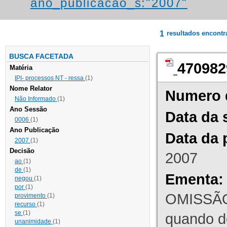
ano_publicacao_s:"2007"
1
resultados encont
BUSCA FACETADA
470982
Matéria
IPI- processos NT - ressa
(1)
Nome Relator
Numero 
Não Informado
(1)
Ano Sessão
Data da 
0006
(1)
Ano Publicação
Data da 
2007
(1)
Decisão
2007
ao
(1)
de
(1)
Ementa:
negou
(1)
por
(1)
OMISSÃO
provimento
(1)
recurso
(1)
se
(1)
quando d
unanimidade
(1)