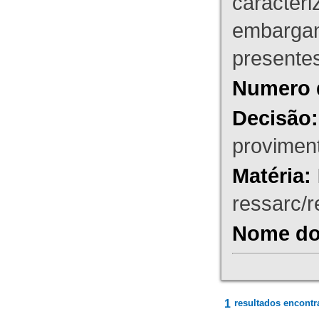
caracteri
embargant
presente
Numero 
Decisão:
proviment
Matéria:
ressarc/re
Nome do 
1
resultados encontr