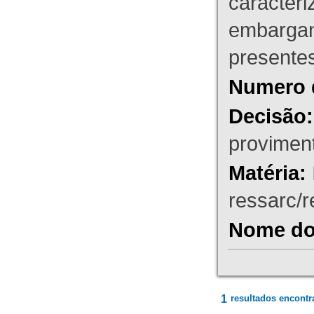
caracteri
embargant
presente
Numero 
Decisão:
proviment
Matéria:
ressarc/re
Nome do 
1
resultados encontr