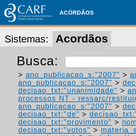
ACÓRDÃOS
Acordãos
Sistemas:
Busca:
>
ano_publicacao_s:"2007"
>
a
ano_publicacao_s:"2007"
>
dec
decisao_txt:"unanimidade"
>
a
processos NT - ressarc/restituiç
ano_publicacao_s:"2007"
>
dec
decisao_txt:"de"
>
decisao_txt:
decisao_txt:"provimento"
>
nom
decisao_txt:"votos"
>
materia_s