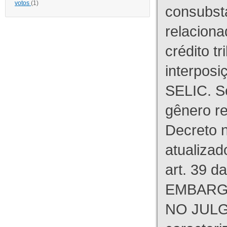
votos
(1)
consubst
relaciona
crédito tr
interpos
SELIC. S
gênero re
Decreto n
atualizad
art. 39 d
EMBARG
NO JULG