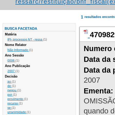
ressarc/restituição/bnf_fiscal(ex
1
resultados encont
BUSCA FACETADA
470982
Matéria
IPI- processos NT - ressa
(1)
Nome Relator
Numero 
Não Informado
(1)
Ano Sessão
Data da 
0006
(1)
Ano Publicação
Data da 
2007
(1)
Decisão
2007
ao
(1)
de
(1)
Ementa:
negou
(1)
por
(1)
OMISSÃO
provimento
(1)
recurso
(1)
se
(1)
quando d
unanimidade
(1)