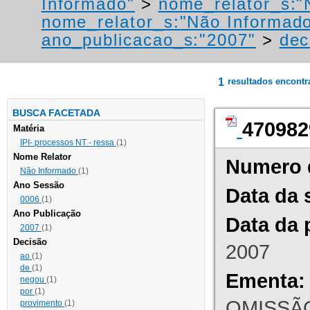
Informado"
>
nome_relator_s:"
nome_relator_s:"Não Informad
ano_publicacao_s:"2007"
>
dec
1
resultados encont
BUSCA FACETADA
470982
Matéria
IPI- processos NT - ressa
(1)
Nome Relator
Numero 
Não Informado
(1)
Ano Sessão
Data da 
0006
(1)
Ano Publicação
Data da 
2007
(1)
Decisão
2007
ao
(1)
de
(1)
Ementa:
negou
(1)
por
(1)
OMISSÃO
provimento
(1)