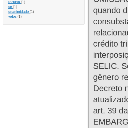
recurso
(1)
se
(1)
quando d
unanimidade
(1)
votos
(1)
consubst
relaciona
crédito tr
interpos
SELIC. S
gênero re
Decreto n
atualizad
art. 39 d
EMBARG