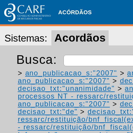
ACÓRDÃOS
Acordãos
Sistemas:
Busca:
>
ano_publicacao_s:"2007"
>
a
ano_publicacao_s:"2007"
>
dec
decisao_txt:"unanimidade"
>
a
processos NT - ressarc/restituiç
ano_publicacao_s:"2007"
>
dec
decisao_txt:"de"
>
decisao_txt:
ressarc/restituição/bnf_fiscal(ex
- ressarc/restituição/bnf_fiscal(