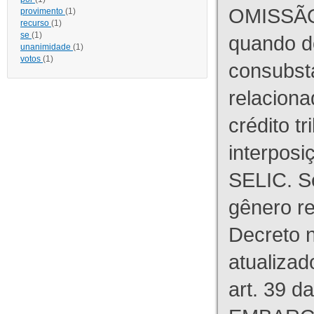
OMISSÃO
provimento
(1)
recurso
(1)
se
(1)
quando d
unanimidade
(1)
votos
(1)
consubst
relaciona
crédito tr
interpos
SELIC. S
gênero re
Decreto n
atualizad
art. 39 d