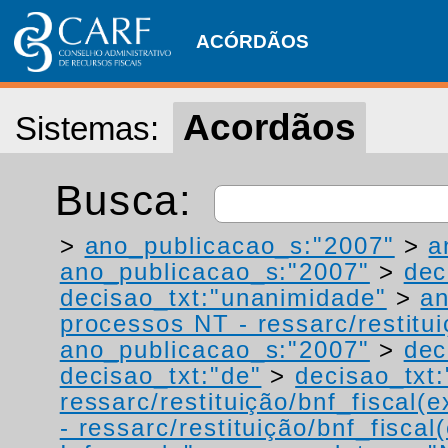
ACÓRDÃOS
Acordãos
Sistemas:
Busca:
>
ano_publicacao_s:"2007"
>
a
ano_publicacao_s:"2007"
>
dec
decisao_txt:"unanimidade"
>
a
processos NT - ressarc/restituiç
ano_publicacao_s:"2007"
>
dec
decisao_txt:"de"
>
decisao_txt:
ressarc/restituição/bnf_fiscal(ex
- ressarc/restituição/bnf_fiscal(