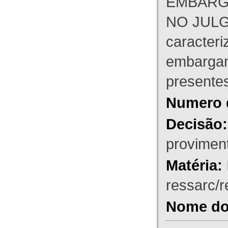
EMBARG
NO JULG
caracteri
embargant
presente
Numero 
Decisão:
proviment
Matéria:
ressarc/re
Nome do 