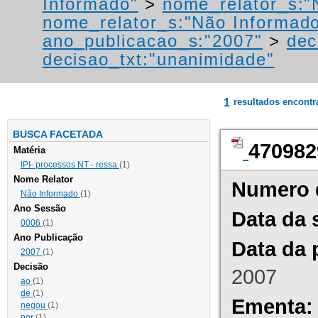
Informado"
>
nome_relator_s:"
nome_relator_s:"Não Informad
ano_publicacao_s:"2007"
>
dec
decisao_txt:"unanimidade"
1
resultados encont
BUSCA FACETADA
470982
Matéria
IPI- processos NT - ressa
(1)
Nome Relator
Numero 
Não Informado
(1)
Ano Sessão
Data da 
0006
(1)
Ano Publicação
Data da 
2007
(1)
Decisão
2007
ao
(1)
de
(1)
Ementa:
negou
(1)
por
(1)