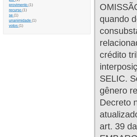
OMISSÃO
provimento
(1)
recurso
(1)
se
(1)
quando d
unanimidade
(1)
votos
(1)
consubst
relaciona
crédito tr
interpos
SELIC. S
gênero re
Decreto n
atualizad
art. 39 d