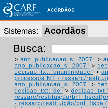
ACÓRDÃOS
Acordãos
Sistemas:
Busca:
>
ano_publicacao_s:"2007"
>
a
ano_publicacao_s:"2007"
>
dec
decisao_txt:"unanimidade"
>
a
processos NT - ressarc/restituiç
ano_publicacao_s:"2007"
>
dec
decisao_txt:"de"
>
decisao_txt:
ressarc/restituição/bnf_fiscal(ex
- ressarc/restituição/bnf_fiscal(