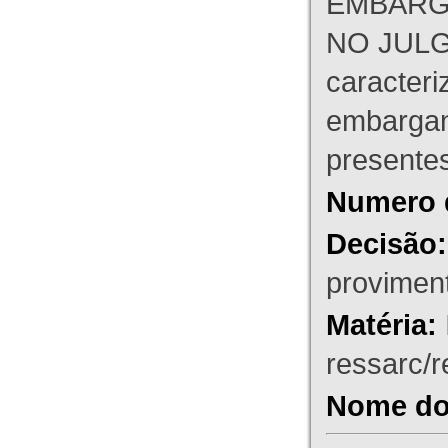
EMBARG
NO JULG
caracteri
embargant
presente
Numero 
Decisão:
proviment
Matéria:
ressarc/re
Nome do 