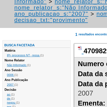
Informado"
>
nome_relator_s:"
nome_relator_s:"Não Informad
ano_publicacao_s:"2007"
>
nom
decisao_txt:"provimento"
1
resultados encont
BUSCA FACETADA
470982
Matéria
IPI- processos NT - ressa
(1)
Nome Relator
Numero 
Não Informado
(1)
Ano Sessão
Data da 
0006
(1)
Ano Publicação
Data da 
2007
(1)
Decisão
2007
ao
(1)
de
(1)
Ementa:
negou
(1)
por
(1)