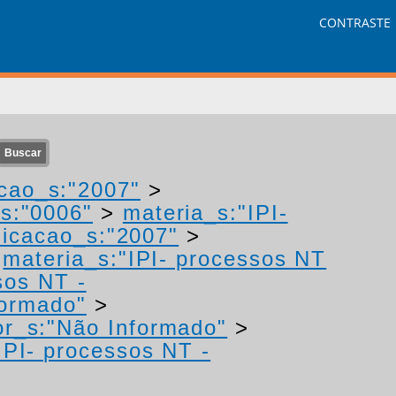
CONTRASTE
cao_s:"2007"
>
s:"0006"
>
materia_s:"IPI-
icacao_s:"2007"
>
>
materia_s:"IPI- processos NT
sos NT -
formado"
>
or_s:"Não Informado"
>
IPI- processos NT -