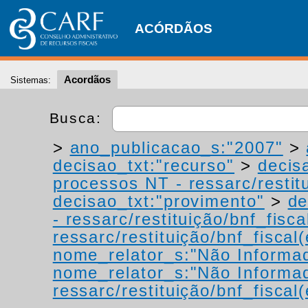
ACÓRDÃOS
Acordãos
Sistemas:
Busca:
>
ano_publicacao_s:"2007"
>
decisao_txt:"recurso"
>
decis
processos NT - ressarc/restitu
decisao_txt:"provimento"
>
de
- ressarc/restituição/bnf_fiscal
ressarc/restituição/bnf_fiscal(
nome_relator_s:"Não Informa
nome_relator_s:"Não Informa
ressarc/restituição/bnf_fiscal(