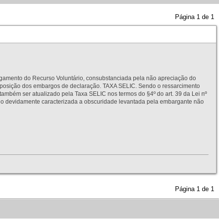
Página
1
de
1
to do Recurso Voluntário, consubstanciada pela não apreciação do
interposição dos embargos de declaração. TAXA SELIC. Sendo o ressarcimento
também ser atualizado pela Taxa SELIC nos termos do §4º do art. 39 da Lei nº
idamente caracterizada a obscuridade levantada pela embargante não
Página
1
de
1