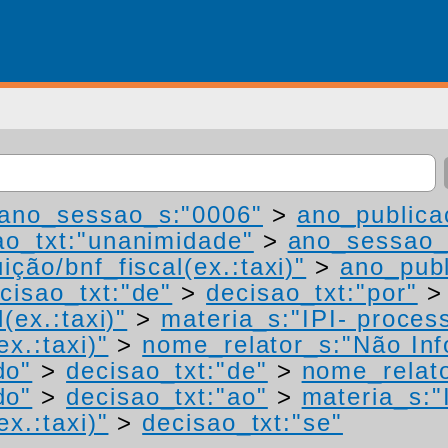
ano_sessao_s:"0006"
>
ano_publica
ao_txt:"unanimidade"
>
ano_sessao_
ição/bnf_fiscal(ex.:taxi)"
>
ano_publ
cisao_txt:"de"
>
decisao_txt:"por"
(ex.:taxi)"
>
materia_s:"IPI- proces
ex.:taxi)"
>
nome_relator_s:"Não In
do"
>
decisao_txt:"de"
>
nome_relat
do"
>
decisao_txt:"ao"
>
materia_s:"
ex.:taxi)"
>
decisao_txt:"se"