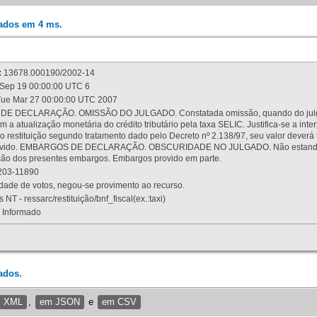
rados em 4 ms.
:
13678.000190/2002-14
Sep 19 00:00:00 UTC 6
ue Mar 27 00:00:00 UTC 2007
 DECLARAÇÃO. OMISSÃO DO JULGADO. Constatada omissão, quando do julgamen
m a atualização monetária do crédito tributário pela taxa SELIC. Justifica-se a 
 restituição segundo tratamento dado pelo Decreto nº 2.138/97, seu valor deverá 
rovido. EMBARGOS DE DECLARAÇÃO. OBSCURIDADE NO JULGADO. Não estando dev
osição dos presentes embargos. Embargos provido em parte.
03-11890
ade de votos, negou-se provimento ao recurso.
 NT - ressarc/restituição/bnf_fiscal(ex.:taxi)
Informado
ados.
m XML
,
em JSON
e
em CSV