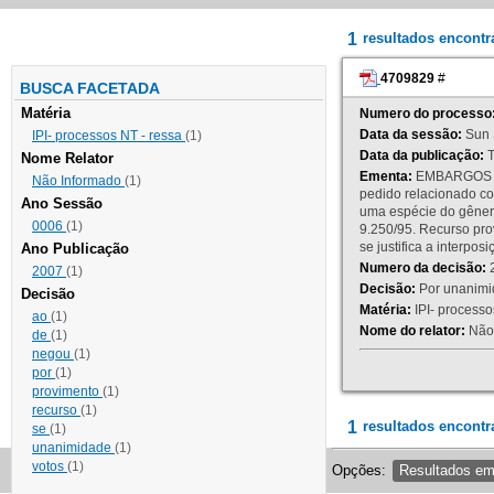
1
resultados encont
4709829
#
BUSCA FACETADA
Matéria
Numero do processo
Data da sessão:
Sun 
IPI- processos NT - ressa
(1)
Data da publicação:
T
Nome Relator
Ementa:
EMBARGOS DE
Não Informado
(1)
pedido relacionado co
Ano Sessão
uma espécie do gênero
0006
(1)
9.250/95. Recurso p
se justifica a interp
Ano Publicação
Numero da decisão:
2
2007
(1)
Decisão:
Por unanimid
Decisão
Matéria:
IPI- processos
ao
(1)
Nome do relator:
Não 
de
(1)
negou
(1)
por
(1)
provimento
(1)
recurso
(1)
1
resultados encontr
se
(1)
unanimidade
(1)
votos
(1)
Opções:
Resultados e