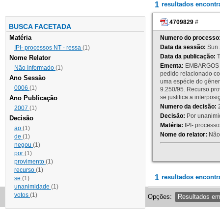
1
resultados encont
4709829
#
BUSCA FACETADA
Matéria
Numero do processo
Data da sessão:
Sun 
IPI- processos NT - ressa
(1)
Data da publicação:
T
Nome Relator
Ementa:
EMBARGOS DE
Não Informado
(1)
pedido relacionado co
Ano Sessão
uma espécie do gênero
0006
(1)
9.250/95. Recurso p
se justifica a interp
Ano Publicação
Numero da decisão:
2
2007
(1)
Decisão:
Por unanimid
Decisão
Matéria:
IPI- processos
ao
(1)
Nome do relator:
Não 
de
(1)
negou
(1)
por
(1)
provimento
(1)
recurso
(1)
1
resultados encontr
se
(1)
unanimidade
(1)
votos
(1)
Opções:
Resultados e