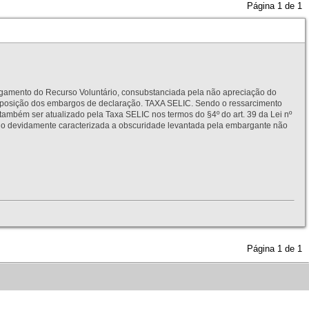
Página
1
de
1
to do Recurso Voluntário, consubstanciada pela não apreciação do
interposição dos embargos de declaração. TAXA SELIC. Sendo o ressarcimento
também ser atualizado pela Taxa SELIC nos termos do §4º do art. 39 da Lei nº
idamente caracterizada a obscuridade levantada pela embargante não
Página
1
de
1