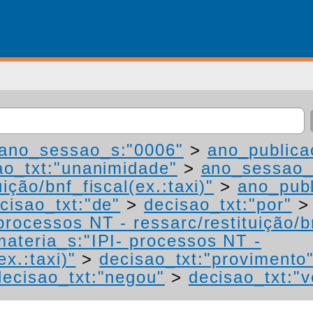
ano_sessao_s:"0006"
>
ano_publica
ao_txt:"unanimidade"
>
ano_sessao_
ição/bnf_fiscal(ex.:taxi)"
>
ano_publ
cisao_txt:"de"
>
decisao_txt:"por"
processos NT - ressarc/restituição/bn
materia_s:"IPI- processos NT -
ex.:taxi)"
>
decisao_txt:"provimento
decisao_txt:"negou"
>
decisao_txt:"v