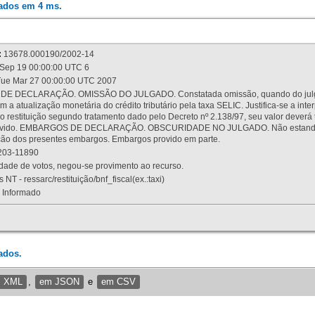
rados em 4 ms.
:
13678.000190/2002-14
Sep 19 00:00:00 UTC 6
ue Mar 27 00:00:00 UTC 2007
 DECLARAÇÃO. OMISSÃO DO JULGADO. Constatada omissão, quando do julgamen
m a atualização monetária do crédito tributário pela taxa SELIC. Justifica-se a 
 restituição segundo tratamento dado pelo Decreto nº 2.138/97, seu valor deverá 
rovido. EMBARGOS DE DECLARAÇÃO. OBSCURIDADE NO JULGADO. Não estando dev
osição dos presentes embargos. Embargos provido em parte.
03-11890
ade de votos, negou-se provimento ao recurso.
 NT - ressarc/restituição/bnf_fiscal(ex.:taxi)
Informado
ados.
m XML
,
em JSON
e
em CSV