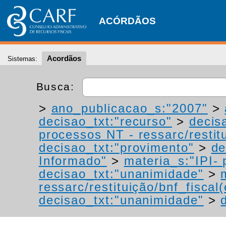
ACÓRDÃOS
Acordãos
Sistemas:
Busca:
>
ano_publicacao_s:"2007"
>
decisao_txt:"recurso"
>
decis
processos NT - ressarc/restitu
decisao_txt:"provimento"
>
de
Informado"
>
materia_s:"IPI- 
decisao_txt:"unanimidade"
>
ressarc/restituição/bnf_fiscal(
decisao_txt:"unanimidade"
>