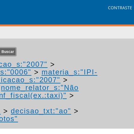
CONTRASTE
cao_s:"2007"
>
s:"0006"
>
materia_s:"IPI-
icacao_s:"2007"
>
>
nome_relator_s:"Não
f_fiscal(ex.:taxi)"
>
"
>
decisao_txt:"ao"
>
otos"