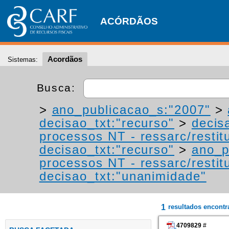
ACÓRDÃOS
Acordãos
Sistemas:
Busca:
>
ano_publicacao_s:"2007"
>
decisao_txt:"recurso"
>
decis
processos NT - ressarc/restitu
decisao_txt:"recurso"
>
ano_p
processos NT - ressarc/restitu
decisao_txt:"unanimidade"
1
resultados encont
4709829
#