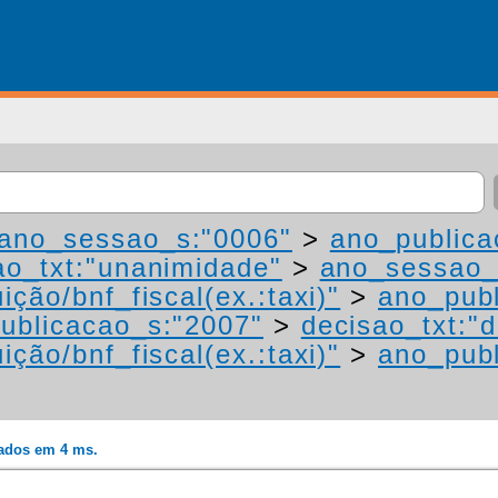
ano_sessao_s:"0006"
>
ano_publica
ao_txt:"unanimidade"
>
ano_sessao_
ição/bnf_fiscal(ex.:taxi)"
>
ano_publ
ublicacao_s:"2007"
>
decisao_txt:"d
ição/bnf_fiscal(ex.:taxi)"
>
ano_publ
rados em 4 ms.