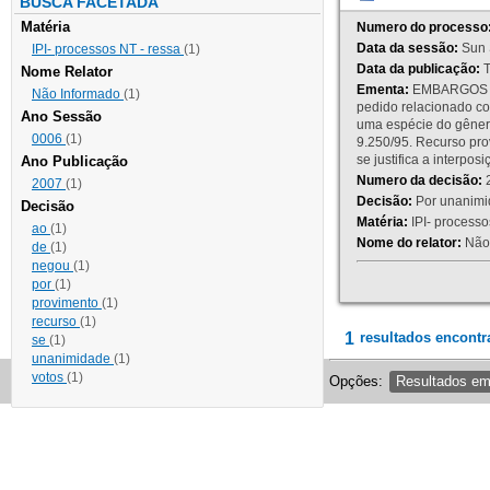
BUSCA FACETADA
Matéria
Numero do processo
Data da sessão:
Sun 
IPI- processos NT - ressa
(1)
Data da publicação:
T
Nome Relator
Ementa:
EMBARGOS DE
Não Informado
(1)
pedido relacionado co
Ano Sessão
uma espécie do gênero
0006
(1)
9.250/95. Recurso p
se justifica a interp
Ano Publicação
Numero da decisão:
2
2007
(1)
Decisão:
Por unanimid
Decisão
Matéria:
IPI- processos
ao
(1)
Nome do relator:
Não 
de
(1)
negou
(1)
por
(1)
provimento
(1)
recurso
(1)
1
resultados encontr
se
(1)
unanimidade
(1)
votos
(1)
Opções:
Resultados e