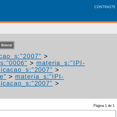
CONTRASTE
cao_s:"2007"
>
s:"0006"
>
materia_s:"IPI-
icacao_s:"2007"
>
e"
>
materia_s:"IPI-
icacao_s:"2007"
>
Página
1
de
1