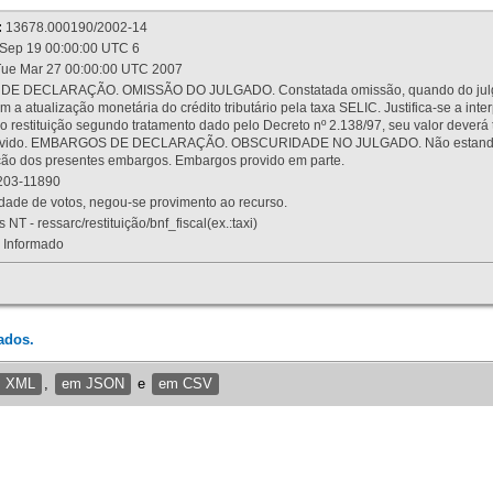
:
13678.000190/2002-14
Sep 19 00:00:00 UTC 6
ue Mar 27 00:00:00 UTC 2007
 DECLARAÇÃO. OMISSÃO DO JULGADO. Constatada omissão, quando do julgamen
m a atualização monetária do crédito tributário pela taxa SELIC. Justifica-se a 
 restituição segundo tratamento dado pelo Decreto nº 2.138/97, seu valor deverá 
rovido. EMBARGOS DE DECLARAÇÃO. OBSCURIDADE NO JULGADO. Não estando dev
osição dos presentes embargos. Embargos provido em parte.
03-11890
ade de votos, negou-se provimento ao recurso.
 NT - ressarc/restituição/bnf_fiscal(ex.:taxi)
Informado
ados.
m XML
,
em JSON
e
em CSV