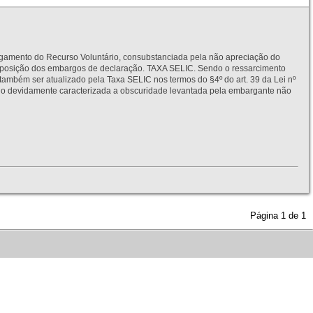
to do Recurso Voluntário, consubstanciada pela não apreciação do
interposição dos embargos de declaração. TAXA SELIC. Sendo o ressarcimento
também ser atualizado pela Taxa SELIC nos termos do §4º do art. 39 da Lei nº
idamente caracterizada a obscuridade levantada pela embargante não
Página
1
de
1