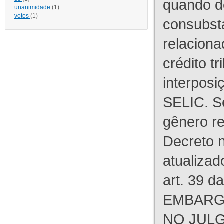
quando d
unanimidade
(1)
votos
(1)
consubst
relaciona
crédito tr
interpos
SELIC. S
gênero re
Decreto n
atualizad
art. 39 d
EMBARG
NO JULG