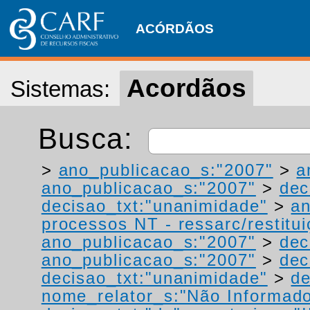
ACÓRDÃOS
Acordãos
Sistemas:
Busca:
>
ano_publicacao_s:"2007"
>
a
ano_publicacao_s:"2007"
>
dec
decisao_txt:"unanimidade"
>
a
processos NT - ressarc/restituiç
ano_publicacao_s:"2007"
>
dec
ano_publicacao_s:"2007"
>
dec
decisao_txt:"unanimidade"
>
de
nome_relator_s:"Não Informad