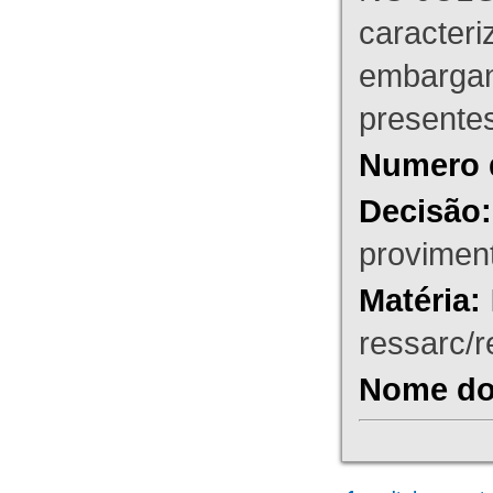
caracteri
embargant
presente
Numero 
Decisão:
proviment
Matéria:
ressarc/re
Nome do 