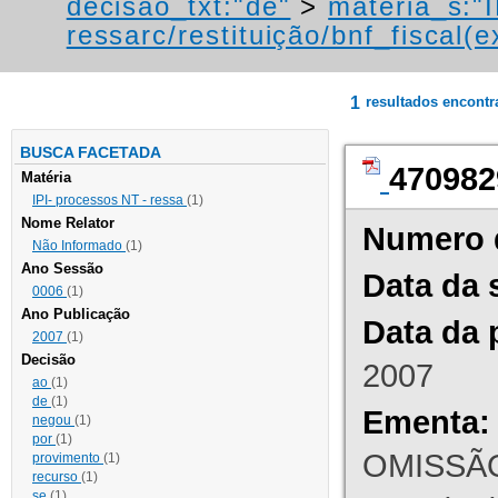
decisao_txt:"de"
>
materia_s:"
ressarc/restituição/bnf_fiscal(ex
1
resultados encont
BUSCA FACETADA
470982
Matéria
IPI- processos NT - ressa
(1)
Nome Relator
Numero 
Não Informado
(1)
Ano Sessão
Data da 
0006
(1)
Ano Publicação
Data da 
2007
(1)
Decisão
2007
ao
(1)
de
(1)
Ementa:
negou
(1)
por
(1)
OMISSÃO
provimento
(1)
recurso
(1)
se
(1)