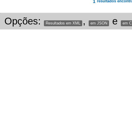
1
resultados encontr
Opções:
,
e
Resultados em XML
em JSON
em 