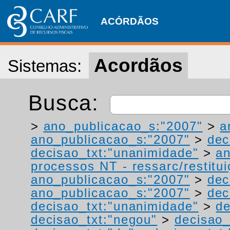
ACÓRDÃOS
Acordãos
Sistemas:
Busca:
>
ano_publicacao_s:"2007"
>
a
ano_publicacao_s:"2007"
>
dec
decisao_txt:"unanimidade"
>
a
processos NT - ressarc/restituiç
ano_publicacao_s:"2007"
>
dec
ano_publicacao_s:"2007"
>
dec
decisao_txt:"unanimidade"
>
de
decisao_txt:"negou"
>
decisao_