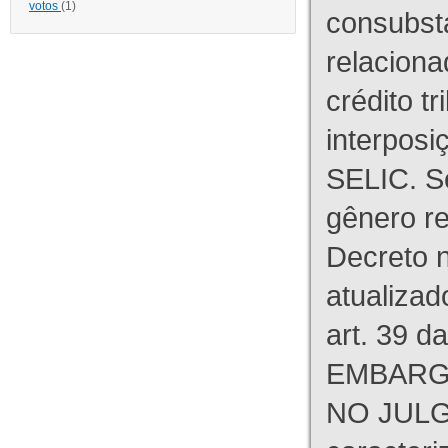
votos
(1)
consubst
relaciona
crédito tr
interpos
SELIC. S
gênero re
Decreto n
atualizad
art. 39 d
EMBARG
NO JULG