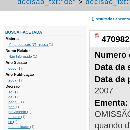
decisao_txt:"de"
>
decisao_txt:
1
resultados encont
BUSCA FACETADA
470982
Matéria
IPI- processos NT - ressa
(1)
Nome Relator
Numero 
Não Informado
(1)
Ano Sessão
Data da 
0006
(1)
Ano Publicação
Data da 
2007
(1)
Decisão
2007
ao
(1)
de
(1)
Ementa:
negou
(1)
por
(1)
OMISSÃO
provimento
(1)
recurso
(1)
se
(1)
quando d
unanimidade
(1)