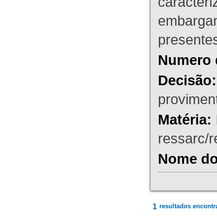
caracteri
embargant
presente
Numero 
Decisão:
proviment
Matéria:
ressarc/re
Nome do 
1
resultados encontr