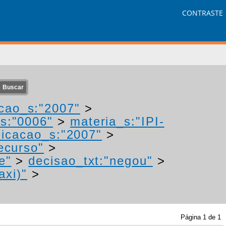
CONTRASTE
cao_s:"2007"
>
s:"0006"
>
materia_s:"IPI-
icacao_s:"2007"
>
ecurso"
>
e"
>
decisao_txt:"negou"
>
axi)"
>
Página
1
de
1