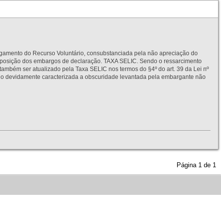
to do Recurso Voluntário, consubstanciada pela não apreciação do
interposição dos embargos de declaração. TAXA SELIC. Sendo o ressarcimento
também ser atualizado pela Taxa SELIC nos termos do §4º do art. 39 da Lei nº
idamente caracterizada a obscuridade levantada pela embargante não
Página
1
de
1