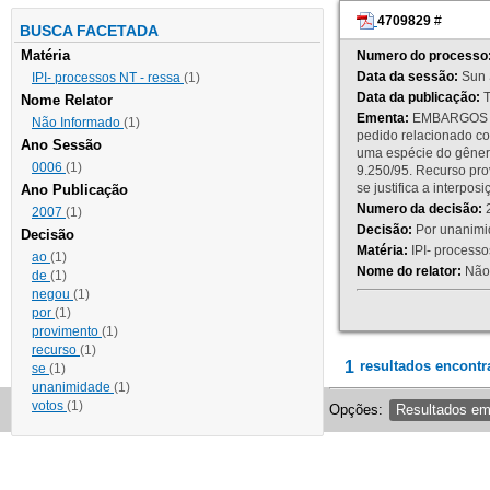
4709829
#
BUSCA FACETADA
Matéria
Numero do processo
Data da sessão:
Sun 
IPI- processos NT - ressa
(1)
Data da publicação:
T
Nome Relator
Ementa:
EMBARGOS DE
Não Informado
(1)
pedido relacionado co
Ano Sessão
uma espécie do gênero
0006
(1)
9.250/95. Recurso p
se justifica a interp
Ano Publicação
Numero da decisão:
2
2007
(1)
Decisão:
Por unanimid
Decisão
Matéria:
IPI- processos
ao
(1)
Nome do relator:
Não 
de
(1)
negou
(1)
por
(1)
provimento
(1)
recurso
(1)
1
resultados encontr
se
(1)
unanimidade
(1)
votos
(1)
Opções:
Resultados e