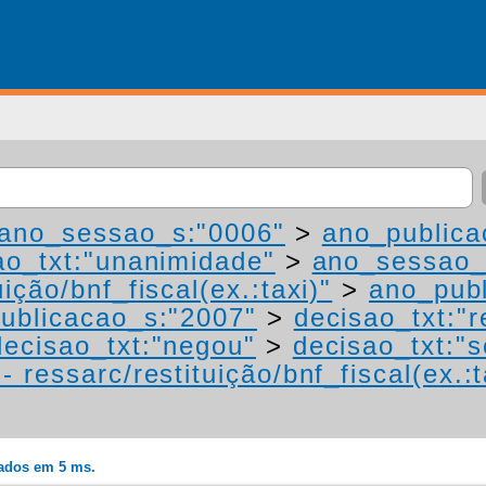
ano_sessao_s:"0006"
>
ano_publica
ao_txt:"unanimidade"
>
ano_sessao_
ição/bnf_fiscal(ex.:taxi)"
>
ano_publ
ublicacao_s:"2007"
>
decisao_txt:"r
decisao_txt:"negou"
>
decisao_txt:"s
 ressarc/restituição/bnf_fiscal(ex.:t
rados em 5 ms.