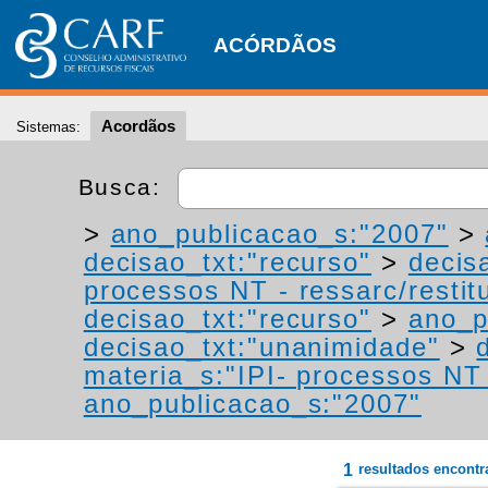
ACÓRDÃOS
Acordãos
Sistemas:
Busca:
>
ano_publicacao_s:"2007"
>
decisao_txt:"recurso"
>
decis
processos NT - ressarc/restitu
decisao_txt:"recurso"
>
ano_p
decisao_txt:"unanimidade"
>
materia_s:"IPI- processos NT -
ano_publicacao_s:"2007"
1
resultados encont