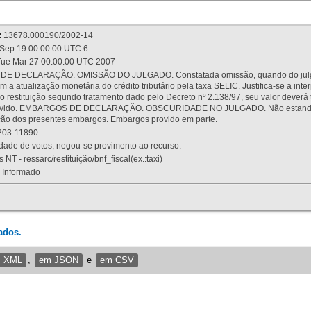
:
13678.000190/2002-14
Sep 19 00:00:00 UTC 6
ue Mar 27 00:00:00 UTC 2007
 DECLARAÇÃO. OMISSÃO DO JULGADO. Constatada omissão, quando do julgamen
m a atualização monetária do crédito tributário pela taxa SELIC. Justifica-se a 
 restituição segundo tratamento dado pelo Decreto nº 2.138/97, seu valor deverá 
rovido. EMBARGOS DE DECLARAÇÃO. OBSCURIDADE NO JULGADO. Não estando dev
osição dos presentes embargos. Embargos provido em parte.
03-11890
ade de votos, negou-se provimento ao recurso.
 NT - ressarc/restituição/bnf_fiscal(ex.:taxi)
Informado
ados.
m XML
,
em JSON
e
em CSV