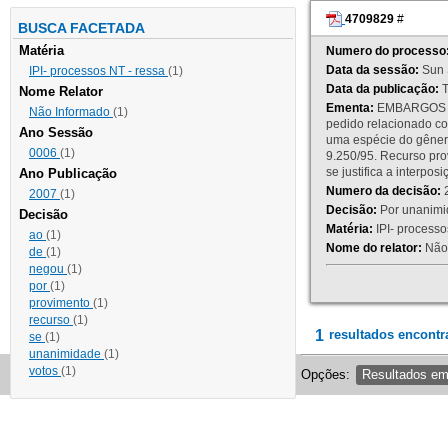
4709829
#
BUSCA FACETADA
Matéria
Numero do processo
Data da sessão:
Sun 
IPI- processos NT - ressa
(1)
Data da publicação:
T
Nome Relator
Ementa:
EMBARGOS DE
Não Informado
(1)
pedido relacionado co
Ano Sessão
uma espécie do gênero
0006
(1)
9.250/95. Recurso p
se justifica a interp
Ano Publicação
Numero da decisão:
2
2007
(1)
Decisão:
Por unanimid
Decisão
Matéria:
IPI- processos
ao
(1)
Nome do relator:
Não 
de
(1)
negou
(1)
por
(1)
provimento
(1)
recurso
(1)
1
resultados encontr
se
(1)
unanimidade
(1)
votos
(1)
Opções:
Resultados e