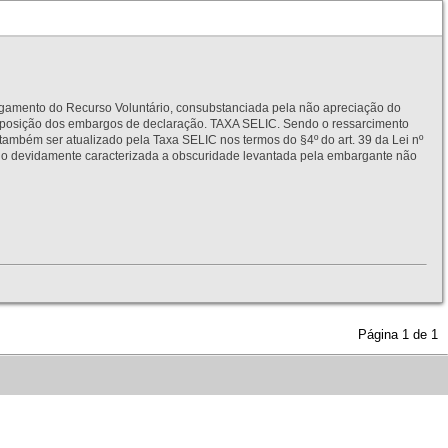
to do Recurso Voluntário, consubstanciada pela não apreciação do
interposição dos embargos de declaração. TAXA SELIC. Sendo o ressarcimento
também ser atualizado pela Taxa SELIC nos termos do §4º do art. 39 da Lei nº
idamente caracterizada a obscuridade levantada pela embargante não
Página
1
de
1