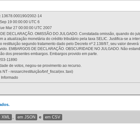
:
13678.000190/2002-14
Sep 19 00:00:00 UTC 6
ue Mar 27 00:00:00 UTC 2007
 DECLARAÇÃO. OMISSÃO DO JULGADO. Constatada omissão, quando do julgamen
m a atualização monetária do crédito tributário pela taxa SELIC. Justifica-se a 
 restituição segundo tratamento dado pelo Decreto nº 2.138/97, seu valor deverá 
rovido. EMBARGOS DE DECLARAÇÃO. OBSCURIDADE NO JULGADO. Não estando dev
osição dos presentes embargos. Embargos provido em parte.
03-11890
ade de votos, negou-se provimento ao recurso.
 NT - ressarc/restituição/bnf_fiscal(ex.:taxi)
Informado
ados.
m XML
,
em JSON
e
em CSV