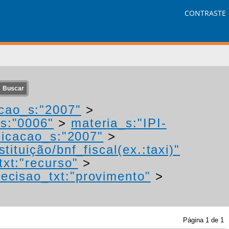
CONTRASTE
cao_s:"2007"
>
s:"0006"
>
materia_s:"IPI-
icacao_s:"2007"
>
tituição/bnf_fiscal(ex.:taxi)"
txt:"recurso"
>
ecisao_txt:"provimento"
>
Página
1
de
1