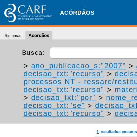
ACÓRDÃOS
Acordãos
Sistemas:
Busca:
>
ano_publicacao_s:"2007"
>
decisao_txt:"recurso"
>
decis
processos NT - ressarc/restitu
decisao_txt:"recurso"
>
materi
>
decisao_txt:"por"
>
nome_re
decisao_txt:"se"
>
decisao_tx
decisao_txt:"recurso"
>
decis
1
resultados encont