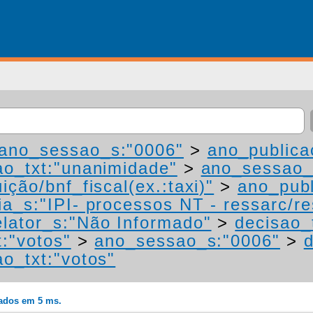
ano_sessao_s:"0006"
>
ano_publica
ao_txt:"unanimidade"
>
ano_sessao_
ição/bnf_fiscal(ex.:taxi)"
>
ano_publ
a_s:"IPI- processos NT - ressarc/res
lator_s:"Não Informado"
>
decisao_
t:"votos"
>
ano_sessao_s:"0006"
>
d
ao_txt:"votos"
rados em 5 ms.